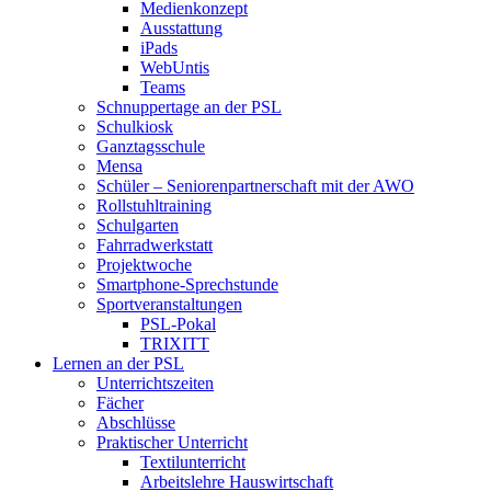
Medienkonzept
Ausstattung
iPads
WebUntis
Teams
Schnuppertage an der PSL
Schulkiosk
Ganztagsschule
Mensa
Schüler – Seniorenpartnerschaft mit der AWO
Rollstuhltraining
Schulgarten
Fahrradwerkstatt
Projektwoche
Smartphone-Sprechstunde
Sportveranstaltungen
PSL-Pokal
TRIXITT
Lernen an der PSL
Unterrichtszeiten
Fächer
Abschlüsse
Praktischer Unterricht
Textilunterricht
Arbeitslehre Hauswirtschaft