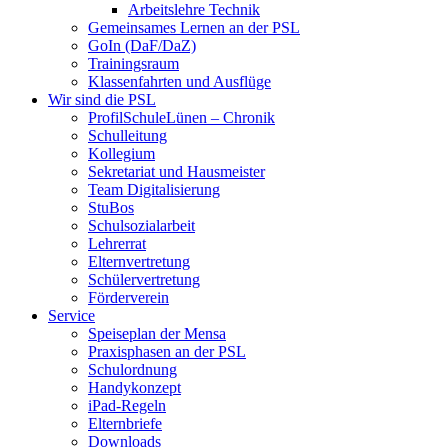
Arbeitslehre Technik
Gemeinsames Lernen an der PSL​
GoIn (DaF/DaZ)
Trainingsraum
Klassenfahrten und Ausflüge
Wir sind die PSL
ProfilSchuleLünen – Chronik
Schulleitung
Kollegium
Sekretariat und Hausmeister
Team Digitalisierung
StuBos
Schulsozialarbeit
Lehrerrat
Elternvertretung
Schülervertretung
Förderverein
Service
Speiseplan der Mensa
Praxisphasen an der PSL
Schulordnung
Handykonzept
iPad-Regeln
Elternbriefe
Downloads