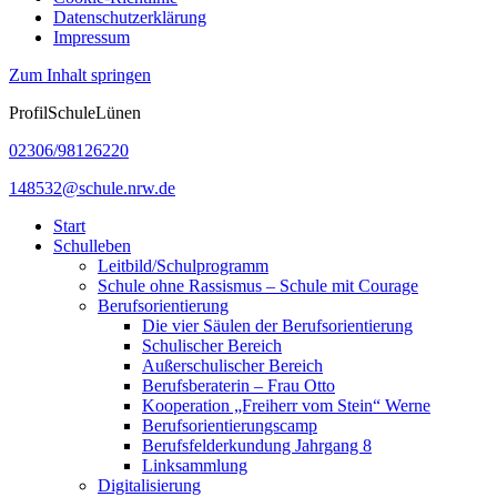
Datenschutzerklärung
Impressum
Zum Inhalt springen
ProfilSchuleLünen
02306/98126220
148532@schule.nrw.de
Start
Schulleben
Leitbild/Schulprogramm
Schule ohne Rassismus – Schule mit Courage
Berufsorientierung
Die vier Säulen der Berufsorientierung
Schulischer Bereich
Außerschulischer Bereich
Berufsberaterin – Frau Otto
Kooperation „Freiherr vom Stein“ Werne
Berufsorientierungscamp
Berufsfelderkundung Jahrgang 8
Linksammlung
Digitalisierung