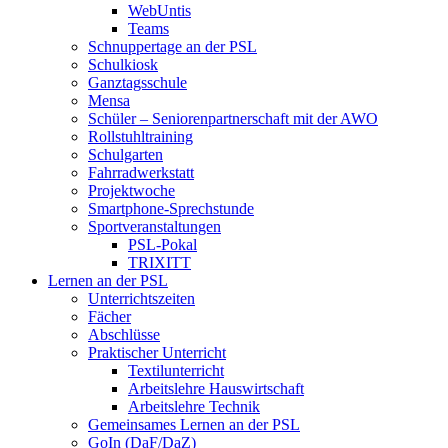
WebUntis
Teams
Schnuppertage an der PSL
Schulkiosk
Ganztagsschule
Mensa
Schüler – Seniorenpartnerschaft mit der AWO
Rollstuhltraining
Schulgarten
Fahrradwerkstatt
Projektwoche
Smartphone-Sprechstunde
Sportveranstaltungen
PSL-Pokal
TRIXITT
Lernen an der PSL
Unterrichtszeiten
Fächer
Abschlüsse
Praktischer Unterricht
Textilunterricht
Arbeitslehre Hauswirtschaft
Arbeitslehre Technik
Gemeinsames Lernen an der PSL​
GoIn (DaF/DaZ)