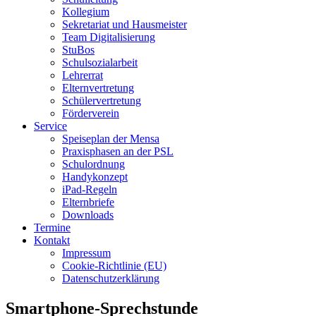
Kollegium
Sekretariat und Hausmeister
Team Digitalisierung
StuBos
Schulsozialarbeit
Lehrerrat
Elternvertretung
Schülervertretung
Förderverein
Service
Speiseplan der Mensa
Praxisphasen an der PSL
Schulordnung
Handykonzept
iPad-Regeln
Elternbriefe
Downloads
Termine
Kontakt
Impressum
Cookie-Richtlinie (EU)
Datenschutzerklärung
Smartphone-Sprechstunde