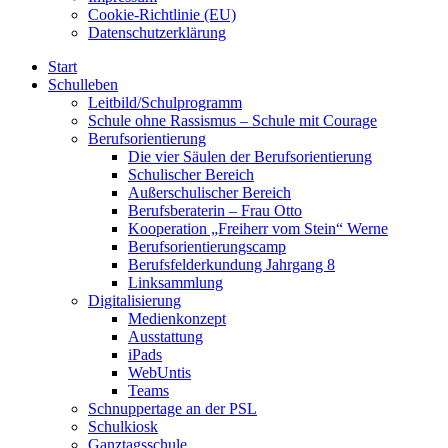
Cookie-Richtlinie (EU)
Datenschutzerklärung
Start
Schulleben
Leitbild/Schulprogramm
Schule ohne Rassismus – Schule mit Courage
Berufsorientierung
Die vier Säulen der Berufsorientierung
Schulischer Bereich
Außerschulischer Bereich
Berufsberaterin – Frau Otto
Kooperation „Freiherr vom Stein“ Werne
Berufsorientierungscamp
Berufsfelderkundung Jahrgang 8
Linksammlung
Digitalisierung
Medienkonzept
Ausstattung
iPads
WebUntis
Teams
Schnuppertage an der PSL
Schulkiosk
Ganztagsschule