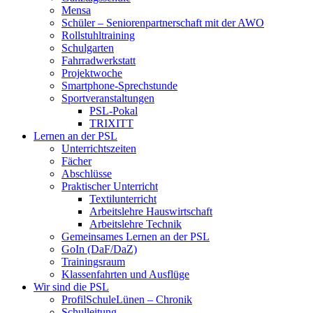
Mensa
Schüler – Seniorenpartnerschaft mit der AWO
Rollstuhltraining
Schulgarten
Fahrradwerkstatt
Projektwoche
Smartphone-Sprechstunde
Sportveranstaltungen
PSL-Pokal
TRIXITT
Lernen an der PSL
Unterrichtszeiten
Fächer
Abschlüsse
Praktischer Unterricht
Textilunterricht
Arbeitslehre Hauswirtschaft
Arbeitslehre Technik
Gemeinsames Lernen an der PSL​
GoIn (DaF/DaZ)
Trainingsraum
Klassenfahrten und Ausflüge
Wir sind die PSL
ProfilSchuleLünen – Chronik
Schulleitung