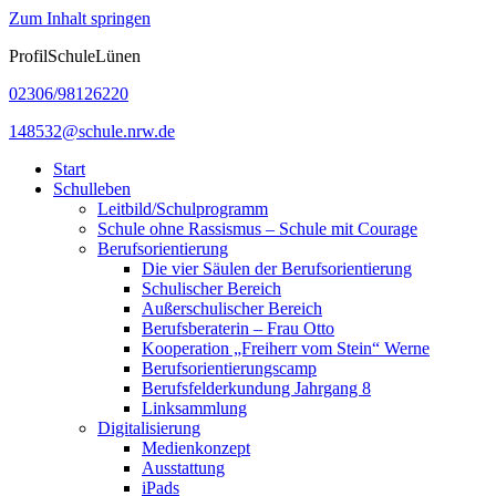
Zum Inhalt springen
ProfilSchuleLünen
02306/98126220
148532@schule.nrw.de
Start
Schulleben
Leitbild/Schulprogramm
Schule ohne Rassismus – Schule mit Courage
Berufsorientierung
Die vier Säulen der Berufsorientierung
Schulischer Bereich
Außerschulischer Bereich
Berufsberaterin – Frau Otto
Kooperation „Freiherr vom Stein“ Werne
Berufsorientierungscamp
Berufsfelderkundung Jahrgang 8
Linksammlung
Digitalisierung
Medienkonzept
Ausstattung
iPads