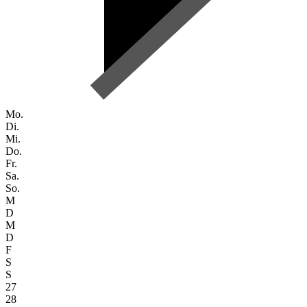
Mo.
Di.
Mi.
Do.
Fr.
Sa.
So.
M
D
M
D
F
S
S
27
28