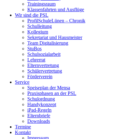
Trainingsraum
Klassenfahrten und Ausflüge
Wir sind die PSL
ProfilSchuleLünen – Chronik
Schulleitung
Kollegium
Sekretariat und Hausmeister
Team Digitalisierung
StuBos
Schulsozialarbeit
Lehrerrat
Elternvertretung
Schülervertretung
Förderverein
Service
Speiseplan der Mensa
Praxisphasen an der PSL
Schulordnung
Handykonzept
iPad-Regeln
Elternbriefe
Downloads
Termine
Kontakt
Impressum