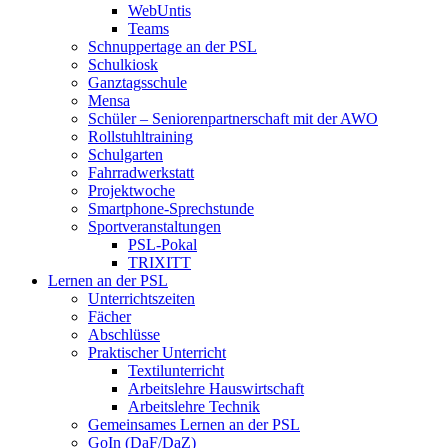
WebUntis
Teams
Schnuppertage an der PSL
Schulkiosk
Ganztagsschule
Mensa
Schüler – Seniorenpartnerschaft mit der AWO
Rollstuhltraining
Schulgarten
Fahrradwerkstatt
Projektwoche
Smartphone-Sprechstunde
Sportveranstaltungen
PSL-Pokal
TRIXITT
Lernen an der PSL
Unterrichtszeiten
Fächer
Abschlüsse
Praktischer Unterricht
Textilunterricht
Arbeitslehre Hauswirtschaft
Arbeitslehre Technik
Gemeinsames Lernen an der PSL​
GoIn (DaF/DaZ)