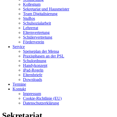
Kollegium
Sekretariat und Hausmeister
Team Digitalisierung
StuBos
Schulsozialarbeit
Lehrerrat
Elternvertretung
Schülervertretung
Förderverein
Service
Speiseplan der Mensa
Praxisphasen an der PSL
Schulordnung
Handykonzept
iPad-Regeln
Elternbriefe
Downloads
Termine
Kontakt
Impressum
Cookie-Richtlinie (EU)
Datenschutzerklärung
Sekretariat