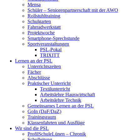
Mensa
Schüler – Seniorenpartnerschaft mit der AWO
Rollstuhltraining
Schulgarten
Fahrradwerkstatt
Projektwoche
Smartphone-Sprechstunde
Sportveranstaltungen
PSL-Pokal
TRIXITT
Lernen an der PSL
Unterrichtszeiten
Fächer
Abschlüsse
Praktischer Unterricht
Textilunterricht
Arbeitslehre Hauswirtschaft
Arbeitslehre Technik
Gemeinsames Lernen an der PSL​
GoIn (DaF/DaZ)
Trainingsraum
Klassenfahrten und Ausflüge
Wir sind die PSL
ProfilSchuleLünen – Chronik
Schulleitung