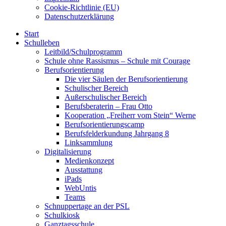
Cookie-Richtlinie (EU)
Datenschutzerklärung
Start
Schulleben
Leitbild/Schulprogramm
Schule ohne Rassismus – Schule mit Courage
Berufsorientierung
Die vier Säulen der Berufsorientierung
Schulischer Bereich
Außerschulischer Bereich
Berufsberaterin – Frau Otto
Kooperation „Freiherr vom Stein“ Werne
Berufsorientierungscamp
Berufsfelderkundung Jahrgang 8
Linksammlung
Digitalisierung
Medienkonzept
Ausstattung
iPads
WebUntis
Teams
Schnuppertage an der PSL
Schulkiosk
Ganztagsschule