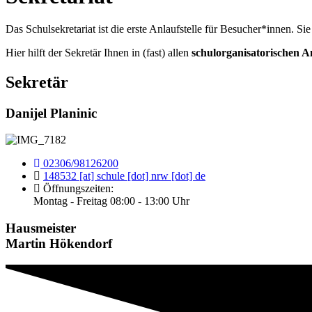
Das Schulsekretariat ist die erste Anlaufstelle für Besucher*innen. Sie
Hier hilft der Sekretär Ihnen in (fast) allen
schulorganisatorischen A
Sekretär
Danijel Planinic
02306/98126200
148532 [at] schule [dot] nrw [dot] de
Öffnungszeiten:
Montag - Freitag 08:00 - 13:00 Uhr
Hausmeister
Martin Hökendorf