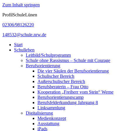
Zum Inhalt springen
ProfilSchuleLünen
02306/98126220
148532@schule.nrw.de
Start
Schulleben
Leitbild/Schulprogramm
Schule ohne Rassismus – Schule mit Courage
Berufsorientierung
Die vier Säulen der Berufsorientierung
Schulischer Bereich
Außerschulischer Bereich
Berufsberaterin – Frau Otto
Kooperation „Freiherr vom Stein“ Werne
Berufsorientierungscamp
Berufsfelderkundung Jahrgang 8
Linksammlung
Digitalisierung
Medienkonzept
Ausstattung
iPads