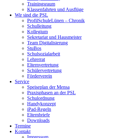
Trainingsraum
Klassenfahrten und Ausflüge
Wir sind die PSL
ProfilSchuleLünen – Chronik
Schulleitung
Kollegium
Sekretariat und Hausmeister
Team Digitalisierung
StuBos
Schulsozialarbeit
Lehrerrat
Elternvertretung
Schülervertretung
Förderverein
Service
Speiseplan der Mensa
Praxisphasen an der PSL
Schulordnung
Handykonzept
iPad-Regeln
Elternbriefe
Downloads
Termine
Kontakt
Impressum