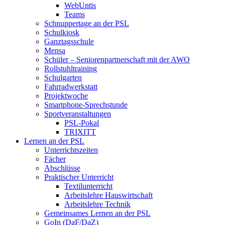
WebUntis
Teams
Schnuppertage an der PSL
Schulkiosk
Ganztagsschule
Mensa
Schüler – Seniorenpartnerschaft mit der AWO
Rollstuhltraining
Schulgarten
Fahrradwerkstatt
Projektwoche
Smartphone-Sprechstunde
Sportveranstaltungen
PSL-Pokal
TRIXITT
Lernen an der PSL
Unterrichtszeiten
Fächer
Abschlüsse
Praktischer Unterricht
Textilunterricht
Arbeitslehre Hauswirtschaft
Arbeitslehre Technik
Gemeinsames Lernen an der PSL​
GoIn (DaF/DaZ)