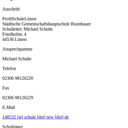
Anschrift:
ProfilSchuleLünen
Städtische Gemeinschaftshauptschule Brambauer
Schulleiter: Michael Schulte
Friedhofstr. 4
44536 Lünen
Ansprechpartner
Michael Schulte
Telefon
02306 98126220
Fax
02306 98126229
E-Mail
148532 [at] schule [dot] nrw [dot] de
Schulträger