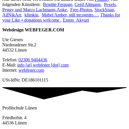
folgenden Künstlern:
Brigitte Ferauge
,
Gerd Altmann
,
Pexels
,
Peggy und Marco Lachmann-Anke
,
Free-Photos
,
StockSnap
,
AllNikArt
,
klimkin
,
Mabel Amber, still incognito…
,
Thanks for
your Like • donations welcome
,
Engin_Akyurt
Webdesign WEBFEGER.COM
Ute Giesen
Niederadener Str.2
44532 Lünen
Telefon:
02306 9404436
E-Mail:
info [at] webfeger [dot] com
Internet:
webfeger.com
USt-IdNr. DE186101115
Profilschule Lünen
Friedhofstr. 4
44536 Lünen