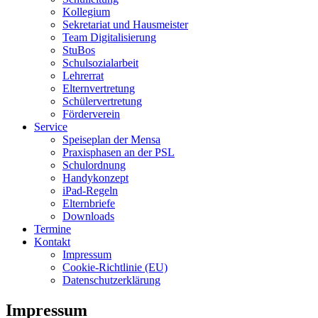
Kollegium
Sekretariat und Hausmeister
Team Digitalisierung
StuBos
Schulsozialarbeit
Lehrerrat
Elternvertretung
Schülervertretung
Förderverein
Service
Speiseplan der Mensa
Praxisphasen an der PSL
Schulordnung
Handykonzept
iPad-Regeln
Elternbriefe
Downloads
Termine
Kontakt
Impressum
Cookie-Richtlinie (EU)
Datenschutzerklärung
Impressum