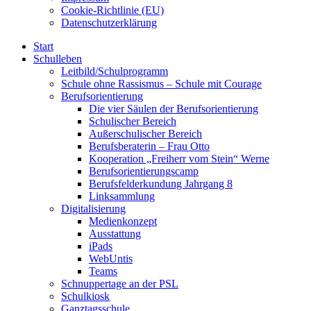
Cookie-Richtlinie (EU)
Datenschutzerklärung
Start
Schulleben
Leitbild/Schulprogramm
Schule ohne Rassismus – Schule mit Courage
Berufsorientierung
Die vier Säulen der Berufsorientierung
Schulischer Bereich
Außerschulischer Bereich
Berufsberaterin – Frau Otto
Kooperation „Freiherr vom Stein“ Werne
Berufsorientierungscamp
Berufsfelderkundung Jahrgang 8
Linksammlung
Digitalisierung
Medienkonzept
Ausstattung
iPads
WebUntis
Teams
Schnuppertage an der PSL
Schulkiosk
Ganztagsschule