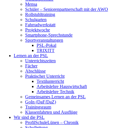
Mensa
Schüler – Seniorenpartnerschaft mit der AWO
Rollstuhltraining
Schulgarten
Fahrradwerkstatt
Projektwoche
Smartphone-Sprechstunde
Sportveranstaltungen
PSL-Pokal
TRIXITT
Lernen an der PSL
Unterrichtszeiten
Fächer
Abschlüsse
Praktischer Unterricht
Textilunterricht
Arbeitslehre Hauswirtschaft
Arbeitslehre Technik
Gemeinsames Lernen an der PSL​
GoIn (DaF/DaZ)
Trainingsraum
Klassenfahrten und Ausflüge
Wir sind die PSL
ProfilSchuleLünen – Chronik
Schulleitung