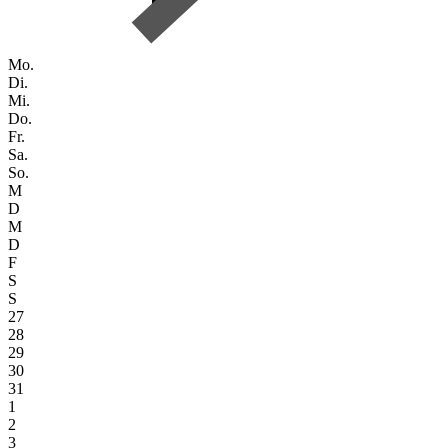
Mo.
Di.
Mi.
Do.
Fr.
Sa.
So.
M
D
M
D
F
S
S
27
28
29
30
31
1
2
3