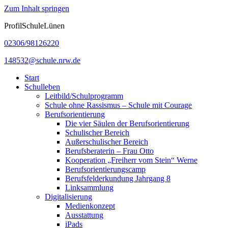
Zum Inhalt springen
ProfilSchuleLünen
02306/98126220
148532@schule.nrw.de
Start
Schulleben
Leitbild/Schulprogramm
Schule ohne Rassismus – Schule mit Courage
Berufsorientierung
Die vier Säulen der Berufsorientierung
Schulischer Bereich
Außerschulischer Bereich
Berufsberaterin – Frau Otto
Kooperation „Freiherr vom Stein“ Werne
Berufsorientierungscamp
Berufsfelderkundung Jahrgang 8
Linksammlung
Digitalisierung
Medienkonzept
Ausstattung
iPads