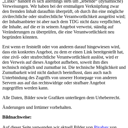
„Links“ handelt es sich allerdings stets um „lebende“ (dynamische)
Verweisungen. Wir haben bei der erstmaligen Verknüpfung zwar
den fremden Inhalt daraufhin überprüft, ob durch ihn eine mögliche
zivilrechtliche oder strafrechtliche Verantwortlichkeit ausgelöst wird;
der Inhaltsanbieter ist aber nach dem TDG nicht dazu verpflichtet,
die Inhalte, auf die er in seinem Angebot verweist, ständig auf
Veränderungen zu überprüfen, die eine Verantwortlichkeit neu
begründen könnten.
Erst wenn er feststellt oder von anderen darauf hingewiesen wird,
dass ein konkretes Angebot, zu dem er einen Link bereitgestellt hat,
eine zivil- oder strafrechtliche Verantwortlichkeit auslöst, wird er
den Verweis auf dieses Angebot aufheben, soweit ihm dies
technisch möglich und zumutbar ist. Die technische Möglichkeit und
Zumutbarkeit wird nicht dadurch beeinflusst, dass auch nach
Unterbindung des Zugriffs von unserer Homepage von anderen
Servern aus auf das rechtswidrige oder strafbare Angebot
zugegriffen werden kann.
Alle Daten, Bilder sowie Grafiken unterliegen dem Urheberrecht.
Änderungen und Irrtümer vorbehalten.
Bildnachweise:
Auf dieser Seite verwenden wir aktuell Bilder von
Pixabay
von