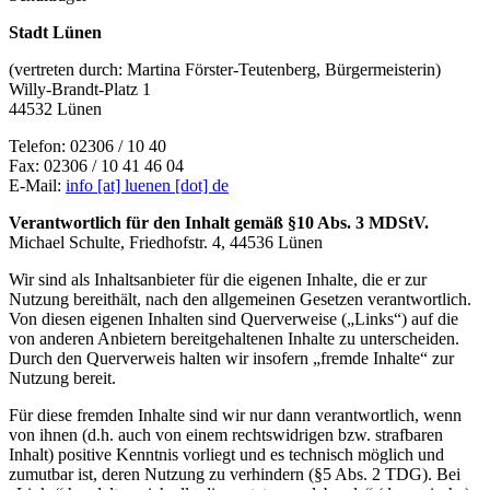
Stadt Lünen
(vertreten durch: Martina Förster-Teutenberg, Bürgermeisterin)
Willy-Brandt-Platz 1
44532 Lünen
Telefon: 02306 / 10 40
Fax: 02306 / 10 41 46 04
E-Mail:
info [at] luenen [dot] de
Verantwortlich für den Inhalt gemäß §10 Abs. 3 MDStV.
Michael Schulte, Friedhofstr. 4, 44536 Lünen
Wir sind als Inhaltsanbieter für die eigenen Inhalte, die er zur
Nutzung bereithält, nach den allgemeinen Gesetzen verantwortlich.
Von diesen eigenen Inhalten sind Querverweise („Links“) auf die
von anderen Anbietern bereitgehaltenen Inhalte zu unterscheiden.
Durch den Querverweis halten wir insofern „fremde Inhalte“ zur
Nutzung bereit.
Für diese fremden Inhalte sind wir nur dann verantwortlich, wenn
von ihnen (d.h. auch von einem rechtswidrigen bzw. strafbaren
Inhalt) positive Kenntnis vorliegt und es technisch möglich und
zumutbar ist, deren Nutzung zu verhindern (§5 Abs. 2 TDG). Bei