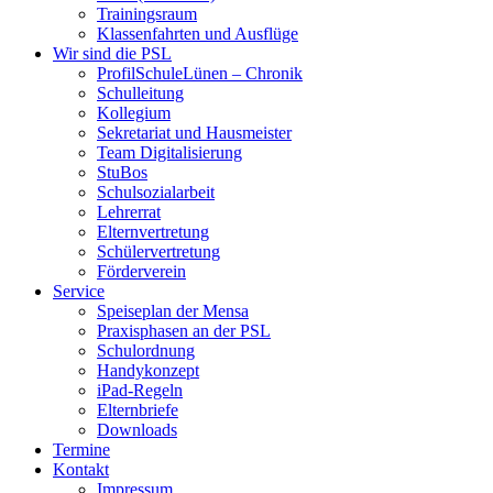
Trainingsraum
Klassenfahrten und Ausflüge
Wir sind die PSL
ProfilSchuleLünen – Chronik
Schulleitung
Kollegium
Sekretariat und Hausmeister
Team Digitalisierung
StuBos
Schulsozialarbeit
Lehrerrat
Elternvertretung
Schülervertretung
Förderverein
Service
Speiseplan der Mensa
Praxisphasen an der PSL
Schulordnung
Handykonzept
iPad-Regeln
Elternbriefe
Downloads
Termine
Kontakt
Impressum