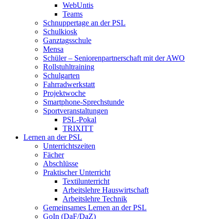
WebUntis
Teams
Schnuppertage an der PSL
Schulkiosk
Ganztagsschule
Mensa
Schüler – Seniorenpartnerschaft mit der AWO
Rollstuhltraining
Schulgarten
Fahrradwerkstatt
Projektwoche
Smartphone-Sprechstunde
Sportveranstaltungen
PSL-Pokal
TRIXITT
Lernen an der PSL
Unterrichtszeiten
Fächer
Abschlüsse
Praktischer Unterricht
Textilunterricht
Arbeitslehre Hauswirtschaft
Arbeitslehre Technik
Gemeinsames Lernen an der PSL​
GoIn (DaF/DaZ)