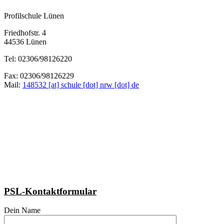
Profilschule Lünen
Friedhofstr. 4
44536 Lünen
Tel: 02306/98126220
Fax: 02306/98126229
Mail:
148532 [at] schule [dot] nrw [dot] de
PSL-Kontaktformular
Dein Name