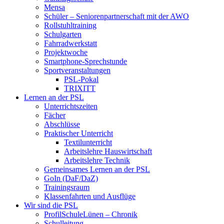
Mensa
Schüler – Seniorenpartnerschaft mit der AWO
Rollstuhltraining
Schulgarten
Fahrradwerkstatt
Projektwoche
Smartphone-Sprechstunde
Sportveranstaltungen
PSL-Pokal
TRIXITT
Lernen an der PSL
Unterrichtszeiten
Fächer
Abschlüsse
Praktischer Unterricht
Textilunterricht
Arbeitslehre Hauswirtschaft
Arbeitslehre Technik
Gemeinsames Lernen an der PSL​
GoIn (DaF/DaZ)
Trainingsraum
Klassenfahrten und Ausflüge
Wir sind die PSL
ProfilSchuleLünen – Chronik
Schulleitung