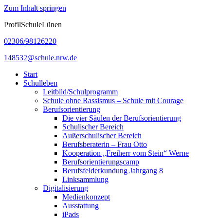
Zum Inhalt springen
ProfilSchuleLünen
02306/98126220
148532@schule.nrw.de
Start
Schulleben
Leitbild/Schulprogramm
Schule ohne Rassismus – Schule mit Courage
Berufsorientierung
Die vier Säulen der Berufsorientierung
Schulischer Bereich
Außerschulischer Bereich
Berufsberaterin – Frau Otto
Kooperation „Freiherr vom Stein“ Werne
Berufsorientierungscamp
Berufsfelderkundung Jahrgang 8
Linksammlung
Digitalisierung
Medienkonzept
Ausstattung
iPads