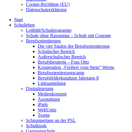
Cookie-Richtlinie (EU)
Datenschutzerklärung
Start
Schulleben
Leitbild/Schulprogramm
Schule ohne Rassismus – Schule mit Courage
Berufsorientierung
Die vier Säulen der Berufsorientierung
Schulischer Bereich
Außerschulischer Bereich
Berufsberaterin – Frau Otto
Kooperation „Freiherr vom Stein“ Werne
Berufsorientierungscamp
Berufsfelderkundung Jahrgang 8
Linksammlung
Digitalisierung
Medienkonzept
Ausstattung
iPads
WebUntis
Teams
Schnuppertage an der PSL
Schulkiosk
Ganztagsschule