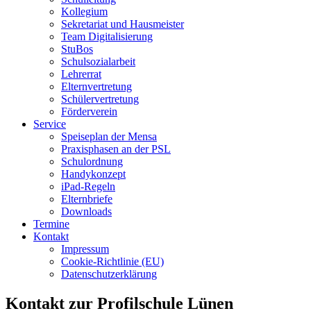
Kollegium
Sekretariat und Hausmeister
Team Digitalisierung
StuBos
Schulsozialarbeit
Lehrerrat
Elternvertretung
Schülervertretung
Förderverein
Service
Speiseplan der Mensa
Praxisphasen an der PSL
Schulordnung
Handykonzept
iPad-Regeln
Elternbriefe
Downloads
Termine
Kontakt
Impressum
Cookie-Richtlinie (EU)
Datenschutzerklärung
Kontakt zur Profilschule Lünen