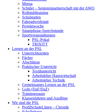
Mensa
Schüler – Seniorenpartnerschaft mit der AWO
Rollstuhltraining
Schulgarten
Fahrradwerkstatt
Projektwoche
Smartphone-Sprechstunde
Sportveranstaltungen
PSL-Pokal
TRIXITT
Lernen an der PSL
Unterrichtszeiten
Fächer
Abschlüsse
Praktischer Unterricht
Textilunterricht
Arbeitslehre Hauswirtschaft
Arbeitslehre Technik
Gemeinsames Lernen an der PSL​
GoIn (DaF/DaZ)
Trainingsraum
Klassenfahrten und Ausflüge
Wir sind die PSL
ProfilSchuleLünen – Chronik
Schulleitung