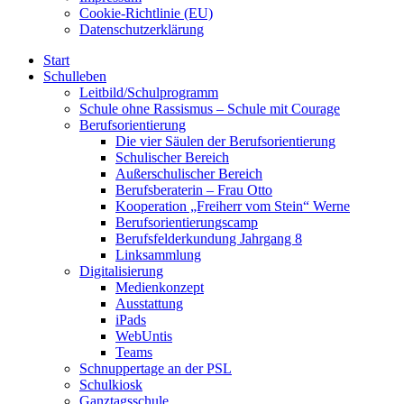
Cookie-Richtlinie (EU)
Datenschutzerklärung
Start
Schulleben
Leitbild/Schulprogramm
Schule ohne Rassismus – Schule mit Courage
Berufsorientierung
Die vier Säulen der Berufsorientierung
Schulischer Bereich
Außerschulischer Bereich
Berufsberaterin – Frau Otto
Kooperation „Freiherr vom Stein“ Werne
Berufsorientierungscamp
Berufsfelderkundung Jahrgang 8
Linksammlung
Digitalisierung
Medienkonzept
Ausstattung
iPads
WebUntis
Teams
Schnuppertage an der PSL
Schulkiosk
Ganztagsschule