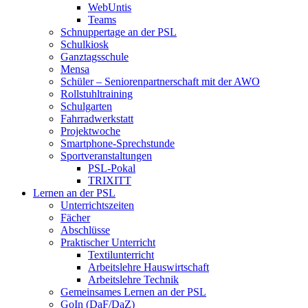
WebUntis
Teams
Schnuppertage an der PSL
Schulkiosk
Ganztagsschule
Mensa
Schüler – Seniorenpartnerschaft mit der AWO
Rollstuhltraining
Schulgarten
Fahrradwerkstatt
Projektwoche
Smartphone-Sprechstunde
Sportveranstaltungen
PSL-Pokal
TRIXITT
Lernen an der PSL
Unterrichtszeiten
Fächer
Abschlüsse
Praktischer Unterricht
Textilunterricht
Arbeitslehre Hauswirtschaft
Arbeitslehre Technik
Gemeinsames Lernen an der PSL​
GoIn (DaF/DaZ)