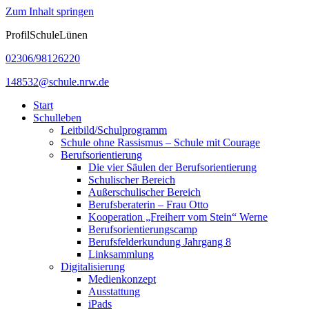
Zum Inhalt springen
ProfilSchuleLünen
02306/98126220
148532@schule.nrw.de
Start
Schulleben
Leitbild/Schulprogramm
Schule ohne Rassismus – Schule mit Courage
Berufsorientierung
Die vier Säulen der Berufsorientierung
Schulischer Bereich
Außerschulischer Bereich
Berufsberaterin – Frau Otto
Kooperation „Freiherr vom Stein“ Werne
Berufsorientierungscamp
Berufsfelderkundung Jahrgang 8
Linksammlung
Digitalisierung
Medienkonzept
Ausstattung
iPads