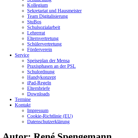
Kollegium
Sekretariat und Hausmeister
Team Digitalisierung
StuBos
Schulsozialarbeit
Lehrerrat
Elternvertretung
Schülervertretung
Förderverein
Service
Speiseplan der Mensa
Praxisphasen an der PSL
Schulordnung
Handykonzept
iPad-Regeln
Elternbriefe
Downloads
Termine
Kontakt
Impressum
Cookie-Richtlinie (EU)
Datenschutzerklärung
Autor:
René Spengemann