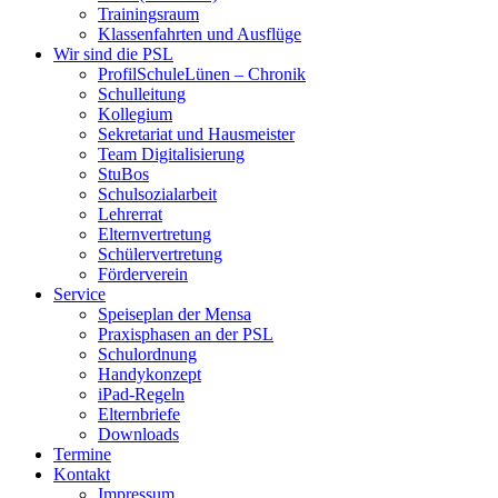
Trainingsraum
Klassenfahrten und Ausflüge
Wir sind die PSL
ProfilSchuleLünen – Chronik
Schulleitung
Kollegium
Sekretariat und Hausmeister
Team Digitalisierung
StuBos
Schulsozialarbeit
Lehrerrat
Elternvertretung
Schülervertretung
Förderverein
Service
Speiseplan der Mensa
Praxisphasen an der PSL
Schulordnung
Handykonzept
iPad-Regeln
Elternbriefe
Downloads
Termine
Kontakt
Impressum