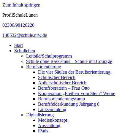
Zum Inhalt springen
ProfilSchuleLünen
02306/98126220
148532@schule.nrw.de
Start
Schulleben
Leitbild/Schulprogramm
Schule ohne Rassismus – Schule mit Courage
Berufsorientierung
Die vier Säulen der Berufsorientierung
Schulischer Bereich
Außerschulischer Bereich
Berufsberaterin – Frau Otto
Kooperation „Freiherr vom Stein“ Werne
Berufsorientierungscamp
Berufsfelderkundung Jahrgang 8
Linksammlung
Digitalisierung
Medienkonzept
Ausstattung
iPads