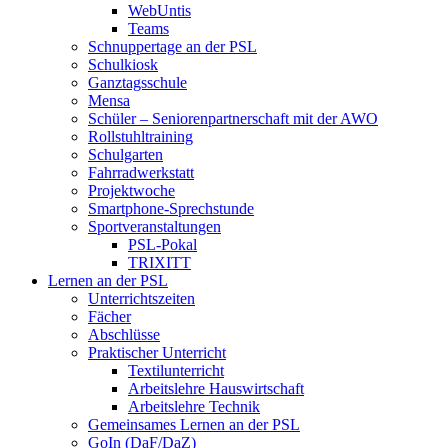
WebUntis
Teams
Schnuppertage an der PSL
Schulkiosk
Ganztagsschule
Mensa
Schüler – Seniorenpartnerschaft mit der AWO
Rollstuhltraining
Schulgarten
Fahrradwerkstatt
Projektwoche
Smartphone-Sprechstunde
Sportveranstaltungen
PSL-Pokal
TRIXITT
Lernen an der PSL
Unterrichtszeiten
Fächer
Abschlüsse
Praktischer Unterricht
Textilunterricht
Arbeitslehre Hauswirtschaft
Arbeitslehre Technik
Gemeinsames Lernen an der PSL​
GoIn (DaF/DaZ)