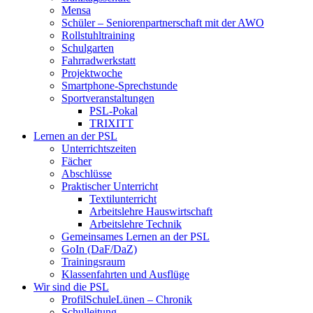
Mensa
Schüler – Seniorenpartnerschaft mit der AWO
Rollstuhltraining
Schulgarten
Fahrradwerkstatt
Projektwoche
Smartphone-Sprechstunde
Sportveranstaltungen
PSL-Pokal
TRIXITT
Lernen an der PSL
Unterrichtszeiten
Fächer
Abschlüsse
Praktischer Unterricht
Textilunterricht
Arbeitslehre Hauswirtschaft
Arbeitslehre Technik
Gemeinsames Lernen an der PSL​
GoIn (DaF/DaZ)
Trainingsraum
Klassenfahrten und Ausflüge
Wir sind die PSL
ProfilSchuleLünen – Chronik
Schulleitung