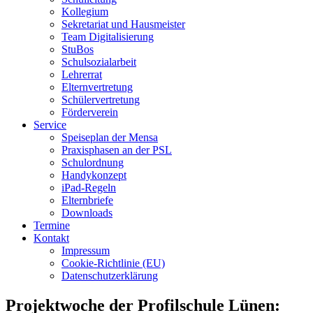
Kollegium
Sekretariat und Hausmeister
Team Digitalisierung
StuBos
Schulsozialarbeit
Lehrerrat
Elternvertretung
Schülervertretung
Förderverein
Service
Speiseplan der Mensa
Praxisphasen an der PSL
Schulordnung
Handykonzept
iPad-Regeln
Elternbriefe
Downloads
Termine
Kontakt
Impressum
Cookie-Richtlinie (EU)
Datenschutzerklärung
Projektwoche der Profilschule Lünen: