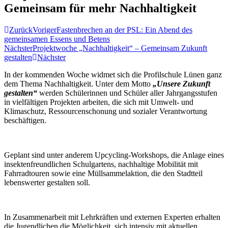
Gemeinsam für mehr Nachhaltigkeit
Zurück
Voriger
Fastenbrechen an der PSL: Ein Abend des
gemeinsamen Essens und Betens
Nächster
Projektwoche „Nachhaltigkeit“ – Gemeinsam Zukunft
gestalten​
Nächster
In der kommenden Woche widmet sich die Profilschule Lünen ganz
dem Thema Nachhaltigkeit. Unter dem Motto
„Unsere Zukunft
gestalten“
werden Schülerinnen und Schüler aller Jahrgangsstufen
in vielfältigen Projekten arbeiten, die sich mit Umwelt- und
Klimaschutz, Ressourcenschonung und sozialer Verantwortung
beschäftigen.
Geplant sind unter anderem Upcycling-Workshops, die Anlage eines
insektenfreundlichen Schulgartens, nachhaltige Mobilität mit
Fahrradtouren sowie eine Müllsammelaktion, die den Stadtteil
lebenswerter gestalten soll.
In Zusammenarbeit mit Lehrkräften und externen Experten erhalten
die Jugendlichen die Möglichkeit, sich intensiv mit aktuellen