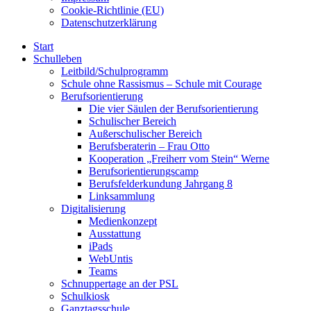
Cookie-Richtlinie (EU)
Datenschutzerklärung
Start
Schulleben
Leitbild/Schulprogramm
Schule ohne Rassismus – Schule mit Courage
Berufsorientierung
Die vier Säulen der Berufsorientierung
Schulischer Bereich
Außerschulischer Bereich
Berufsberaterin – Frau Otto
Kooperation „Freiherr vom Stein“ Werne
Berufsorientierungscamp
Berufsfelderkundung Jahrgang 8
Linksammlung
Digitalisierung
Medienkonzept
Ausstattung
iPads
WebUntis
Teams
Schnuppertage an der PSL
Schulkiosk
Ganztagsschule