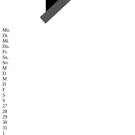
Mo.
Di.
Mi.
Do.
Fr.
Sa.
So.
M
D
M
D
F
S
S
27
28
29
30
31
1