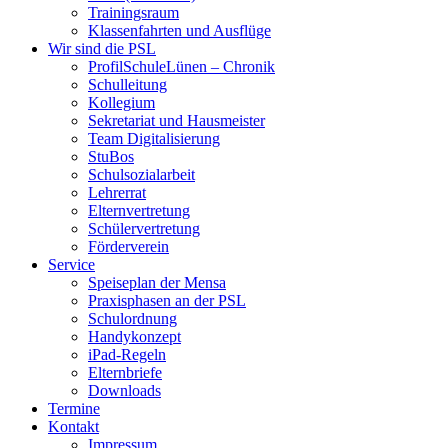
Trainingsraum
Klassenfahrten und Ausflüge
Wir sind die PSL
ProfilSchuleLünen – Chronik
Schulleitung
Kollegium
Sekretariat und Hausmeister
Team Digitalisierung
StuBos
Schulsozialarbeit
Lehrerrat
Elternvertretung
Schülervertretung
Förderverein
Service
Speiseplan der Mensa
Praxisphasen an der PSL
Schulordnung
Handykonzept
iPad-Regeln
Elternbriefe
Downloads
Termine
Kontakt
Impressum