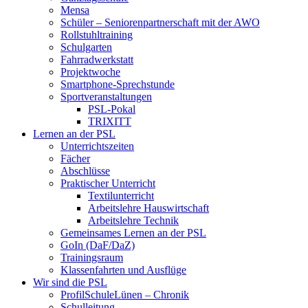
Mensa
Schüler – Seniorenpartnerschaft mit der AWO
Rollstuhltraining
Schulgarten
Fahrradwerkstatt
Projektwoche
Smartphone-Sprechstunde
Sportveranstaltungen
PSL-Pokal
TRIXITT
Lernen an der PSL
Unterrichtszeiten
Fächer
Abschlüsse
Praktischer Unterricht
Textilunterricht
Arbeitslehre Hauswirtschaft
Arbeitslehre Technik
Gemeinsames Lernen an der PSL​
GoIn (DaF/DaZ)
Trainingsraum
Klassenfahrten und Ausflüge
Wir sind die PSL
ProfilSchuleLünen – Chronik
Schulleitung