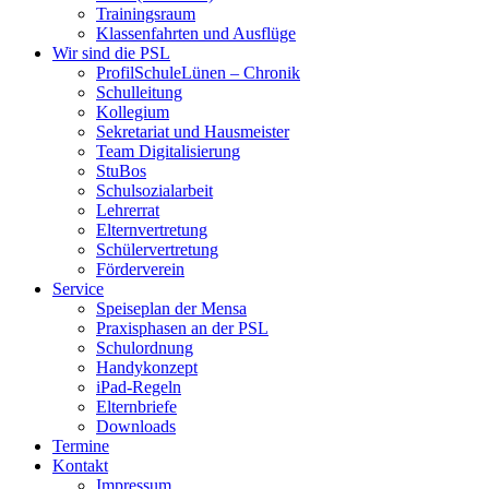
Trainingsraum
Klassenfahrten und Ausflüge
Wir sind die PSL
ProfilSchuleLünen – Chronik
Schulleitung
Kollegium
Sekretariat und Hausmeister
Team Digitalisierung
StuBos
Schulsozialarbeit
Lehrerrat
Elternvertretung
Schülervertretung
Förderverein
Service
Speiseplan der Mensa
Praxisphasen an der PSL
Schulordnung
Handykonzept
iPad-Regeln
Elternbriefe
Downloads
Termine
Kontakt
Impressum