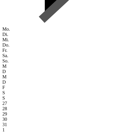
Mo.
Di.
Mi.
Do.
Fr.
Sa.
So.
M
D
M
D
F
S
S
27
28
29
30
31
1