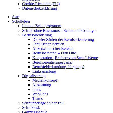
Cookie-Richtlinie (EU)
Datenschutzerklärung
Start
Schulleben
Leitbild/Schulprogramm
Schule ohne Rassismus – Schule mit Courage
Berufsorientierung
Die vier Säulen der Berufsorientierung
Schulischer Bereich
Außerschulischer Bereich
Berufsberaterin – Frau Otto
Kooperation „Freiherr vom Stein“ Werne
Berufsorientierungscamp
Berufsfelderkundung Jahrgang 8
Linksammlung
Digitalisierung
Medienkonzept
Ausstattung
iPads
WebUntis
Teams
Schnuppertage an der PSL
Schulkiosk
Ganztagsschule