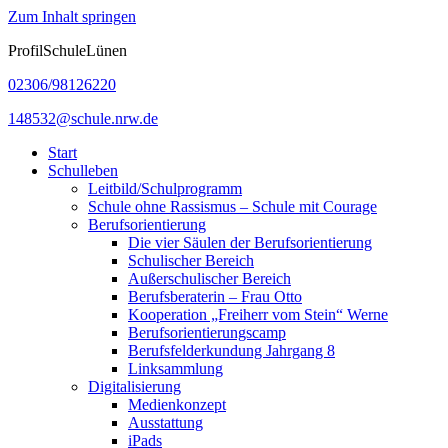
Zum Inhalt springen
ProfilSchuleLünen
02306/98126220
148532@schule.nrw.de
Start
Schulleben
Leitbild/Schulprogramm
Schule ohne Rassismus – Schule mit Courage
Berufsorientierung
Die vier Säulen der Berufsorientierung
Schulischer Bereich
Außerschulischer Bereich
Berufsberaterin – Frau Otto
Kooperation „Freiherr vom Stein“ Werne
Berufsorientierungscamp
Berufsfelderkundung Jahrgang 8
Linksammlung
Digitalisierung
Medienkonzept
Ausstattung
iPads