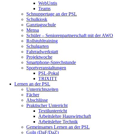
WebUntis
Teams
Schnuppertage an der PSL
Schulkiosk
Ganztagsschule
Mensa
Schüler – Seniorenpartnerschaft mit der AWO
Rollstuhltraining
Schulgarten
Fahrradwerkstatt
Projektwoche
Smartphone-Sprechstunde
Sportveranstaltungen
PSL-Pokal
TRIXITT
Lernen an der PSL
Unterrichtszeiten
Fächer
Abschlüsse
Praktischer Unterricht
Textilunterricht
Arbeitslehre Hauswirtschaft
Arbeitslehre Technik
Gemeinsames Lernen an der PSL​
GoIn (DaF/DaZ)