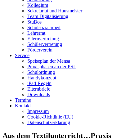
Kollegium
Sekretariat und Hausmeister
Team Digitalisierung
StuBos
Schulsozialarbeit
Lehrerrat
Elternvertretung
Schülervertretung
Förderverein
Service
Speiseplan der Mensa
Praxisphasen an der PSL
Schulordnung
Handykonzept
iPad-Regeln
Elternbriefe
Downloads
Termine
Kontakt
Impressum
Cookie-Richtlinie (EU)
Datenschutzerklärung
Aus dem Textilunterricht…Praxis