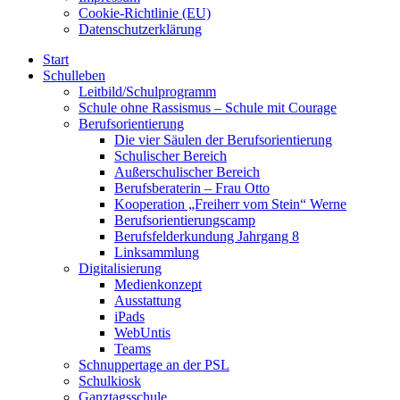
Cookie-Richtlinie (EU)
Datenschutzerklärung
Start
Schulleben
Leitbild/Schulprogramm
Schule ohne Rassismus – Schule mit Courage
Berufsorientierung
Die vier Säulen der Berufsorientierung
Schulischer Bereich
Außerschulischer Bereich
Berufsberaterin – Frau Otto
Kooperation „Freiherr vom Stein“ Werne
Berufsorientierungscamp
Berufsfelderkundung Jahrgang 8
Linksammlung
Digitalisierung
Medienkonzept
Ausstattung
iPads
WebUntis
Teams
Schnuppertage an der PSL
Schulkiosk
Ganztagsschule