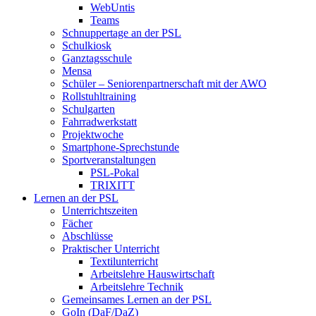
WebUntis
Teams
Schnuppertage an der PSL
Schulkiosk
Ganztagsschule
Mensa
Schüler – Seniorenpartnerschaft mit der AWO
Rollstuhltraining
Schulgarten
Fahrradwerkstatt
Projektwoche
Smartphone-Sprechstunde
Sportveranstaltungen
PSL-Pokal
TRIXITT
Lernen an der PSL
Unterrichtszeiten
Fächer
Abschlüsse
Praktischer Unterricht
Textilunterricht
Arbeitslehre Hauswirtschaft
Arbeitslehre Technik
Gemeinsames Lernen an der PSL​
GoIn (DaF/DaZ)