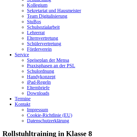
Kollegium
Sekretariat und Hausmeister
Team Digitalisierung
StuBos
Schulsozialarbeit
Lehrerrat
Elternvertretung
Schülervertretung
Förderverein
Service
Speiseplan der Mensa
Praxisphasen an der PSL
Schulordnung
Handykonzept
iPad-Regeln
Elternbriefe
Downloads
Termine
Kontakt
Impressum
Cookie-Richtlinie (EU)
Datenschutzerklärung
Rollstuhltraining in Klasse 8