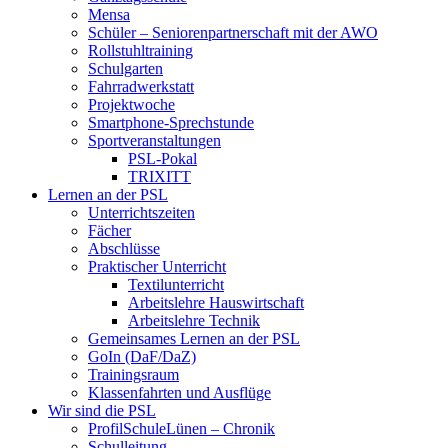
Mensa
Schüler – Seniorenpartnerschaft mit der AWO
Rollstuhltraining
Schulgarten
Fahrradwerkstatt
Projektwoche
Smartphone-Sprechstunde
Sportveranstaltungen
PSL-Pokal
TRIXITT
Lernen an der PSL
Unterrichtszeiten
Fächer
Abschlüsse
Praktischer Unterricht
Textilunterricht
Arbeitslehre Hauswirtschaft
Arbeitslehre Technik
Gemeinsames Lernen an der PSL​
GoIn (DaF/DaZ)
Trainingsraum
Klassenfahrten und Ausflüge
Wir sind die PSL
ProfilSchuleLünen – Chronik
Schulleitung