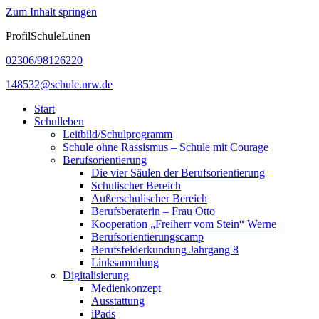
Zum Inhalt springen
ProfilSchuleLünen
02306/98126220
148532@schule.nrw.de
Start
Schulleben
Leitbild/Schulprogramm
Schule ohne Rassismus – Schule mit Courage
Berufsorientierung
Die vier Säulen der Berufsorientierung
Schulischer Bereich
Außerschulischer Bereich
Berufsberaterin – Frau Otto
Kooperation „Freiherr vom Stein“ Werne
Berufsorientierungscamp
Berufsfelderkundung Jahrgang 8
Linksammlung
Digitalisierung
Medienkonzept
Ausstattung
iPads