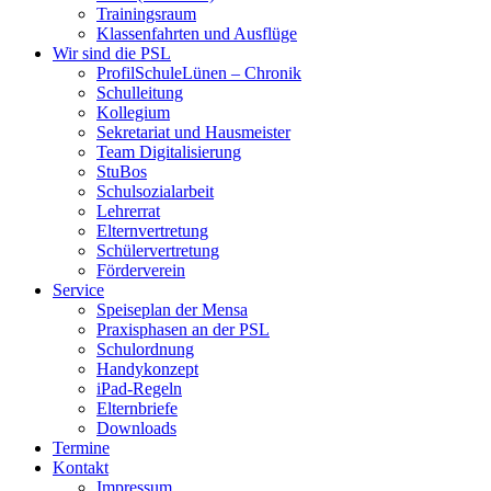
Trainingsraum
Klassenfahrten und Ausflüge
Wir sind die PSL
ProfilSchuleLünen – Chronik
Schulleitung
Kollegium
Sekretariat und Hausmeister
Team Digitalisierung
StuBos
Schulsozialarbeit
Lehrerrat
Elternvertretung
Schülervertretung
Förderverein
Service
Speiseplan der Mensa
Praxisphasen an der PSL
Schulordnung
Handykonzept
iPad-Regeln
Elternbriefe
Downloads
Termine
Kontakt
Impressum