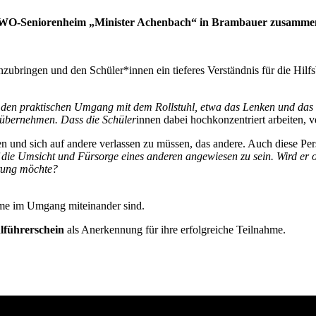
em AWO-Seniorenheim „Minister Achenbach“ in Brambauer zusamme
ingen und den Schüler*innen ein tieferes Verständnis für die Hilfsbe
den praktischen Umgang mit dem Rollstuhl, etwa das Lenken und das 
 übernehmen. Dass die Schüler
innen dabei hochkonzentriert arbeiten, ve
und sich auf andere verlassen zu müssen, das andere. Auch diese Pers
f die Umsicht und Fürsorge eines anderen angewiesen zu sein. Wird er od
htung möchte?
hme im Umgang miteinander sind.
lführerschein
als Anerkennung für ihre erfolgreiche Teilnahme.