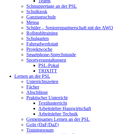
Teams
Schnuppertage an der PSL
Schulkiosk
Ganztagsschule
Mensa
Schüler – Seniorenpartnerschaft mit der AWO
Rollstuhltraining
Schulgarten
Fahrradwerkstatt
Projektwoche
Smartphone-Sprechstunde
Sportveranstaltungen
PSL-Pokal
TRIXITT
Lernen an der PSL
Unterrichtszeiten
Fächer
Abschlüsse
Praktischer Unterricht
Textilunterricht
Arbeitslehre Hauswirtschaft
Arbeitslehre Technik
Gemeinsames Lernen an der PSL​
GoIn (DaF/DaZ)
Trainingsraum