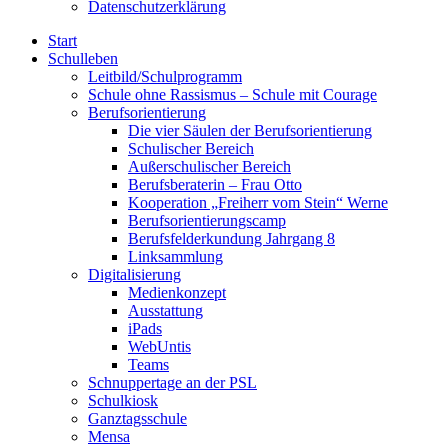
Datenschutzerklärung
Start
Schulleben
Leitbild/Schulprogramm
Schule ohne Rassismus – Schule mit Courage
Berufsorientierung
Die vier Säulen der Berufsorientierung
Schulischer Bereich
Außerschulischer Bereich
Berufsberaterin – Frau Otto
Kooperation „Freiherr vom Stein“ Werne
Berufsorientierungscamp
Berufsfelderkundung Jahrgang 8
Linksammlung
Digitalisierung
Medienkonzept
Ausstattung
iPads
WebUntis
Teams
Schnuppertage an der PSL
Schulkiosk
Ganztagsschule
Mensa