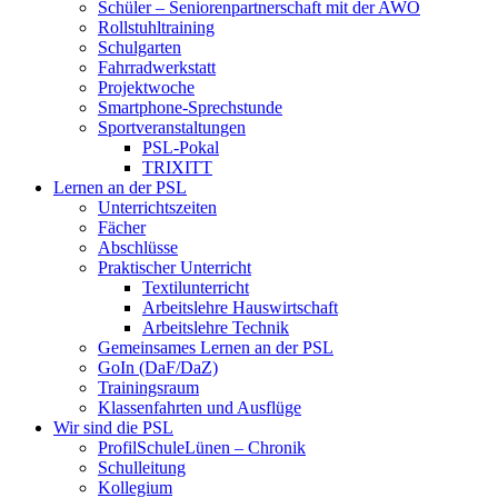
Schüler – Seniorenpartnerschaft mit der AWO
Rollstuhltraining
Schulgarten
Fahrradwerkstatt
Projektwoche
Smartphone-Sprechstunde
Sportveranstaltungen
PSL-Pokal
TRIXITT
Lernen an der PSL
Unterrichtszeiten
Fächer
Abschlüsse
Praktischer Unterricht
Textilunterricht
Arbeitslehre Hauswirtschaft
Arbeitslehre Technik
Gemeinsames Lernen an der PSL​
GoIn (DaF/DaZ)
Trainingsraum
Klassenfahrten und Ausflüge
Wir sind die PSL
ProfilSchuleLünen – Chronik
Schulleitung
Kollegium