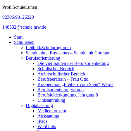
Zum
ProfilSchuleLünen
Inhalt
02306/98126220
springen
148532@schule.nrw.de
Start
Schulleben
Leitbild/Schulprogramm
Schule ohne Rassismus – Schule mit Courage
Berufsorientierung
Die vier Säulen der Berufsorientierung
Schulischer Bereich
Außerschulischer Bereich
Berufsberaterin – Frau Otto
Kooperation „Freiherr vom Stein“ Werne
Berufsorientierungscamp
Berufsfelderkundung Jahrgang 8
Linksammlung
Digitalisierung
Medienkonzept
Ausstattung
iPads
WebUntis