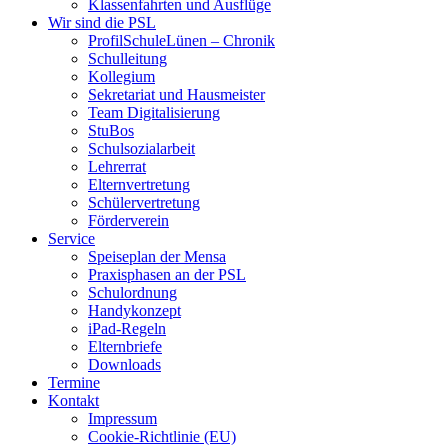
Klassenfahrten und Ausflüge
Wir sind die PSL
ProfilSchuleLünen – Chronik
Schulleitung
Kollegium
Sekretariat und Hausmeister
Team Digitalisierung
StuBos
Schulsozialarbeit
Lehrerrat
Elternvertretung
Schülervertretung
Förderverein
Service
Speiseplan der Mensa
Praxisphasen an der PSL
Schulordnung
Handykonzept
iPad-Regeln
Elternbriefe
Downloads
Termine
Kontakt
Impressum
Cookie-Richtlinie (EU)