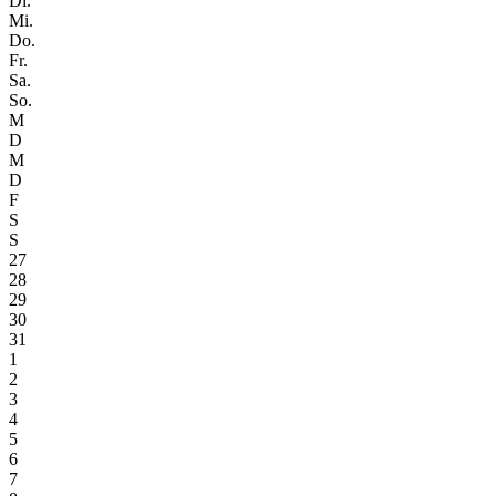
Di.
Mi.
Do.
Fr.
Sa.
So.
M
D
M
D
F
S
S
27
28
29
30
31
1
2
3
4
5
6
7