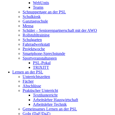
WebUntis
Teams
Schnuppertage an der PSL
Schulkiosk
Ganztagsschule
Mensa
Schüler – Seniorenpartnerschaft mit der AWO
Rollstuhltraining
Schulgarten
Fahrradwerkstatt
Projektwoche
Smartphone-Sprechstunde
Sportveranstaltungen
PSL-Pokal
TRIXITT
Lernen an der PSL
Unterrichtszeiten
Fächer
Abschlüsse
Praktischer Unterricht
Textilunterricht
Arbeitslehre Hauswirtschaft
Arbeitslehre Technik
Gemeinsames Lernen an der PSL​
GoIn (DaF/DaZ)