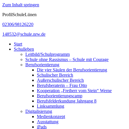
Zum Inhalt springen
ProfilSchuleLünen
02306/98126220
148532@schule.nrw.de
Start
Schulleben
Leitbild/Schulprogramm
Schule ohne Rassismus – Schule mit Courage
Berufsorientierung
Die vier Säulen der Berufsorientierung
Schulischer Bereich
Außerschulischer Bereich
Berufsberaterin – Frau Otto
Kooperation „Freiherr vom Stein“ Werne
Berufsorientierungscamp
Berufsfelderkundung Jahrgang 8
Linksammlung
Digitalisierung
Medienkonzept
Ausstattung
iPads