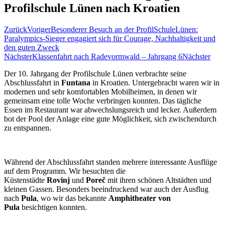
Profilschule Lünen nach Kroatien
Zurück
Voriger
Besonderer Besuch an der ProfilSchuleLünen:
Paralympics-Sieger engagiert sich für Courage, Nachhaltigkeit und
den guten Zweck
Nächster
Klassenfahrt nach Radevormwald – Jahrgang 6
Nächster
Der 10. Jahrgang der Profilschule Lünen verbrachte seine
Abschlussfahrt in
Funtana
in Kroatien. Untergebracht waren wir in
modernen und sehr komfortablen Mobilheimen, in denen wir
gemeinsam eine tolle Woche verbringen konnten. Das tägliche
Essen im Restaurant war abwechslungsreich und lecker. Außerdem
bot der Pool der Anlage eine gute Möglichkeit, sich zwischendurch
zu entspannen.
Während der Abschlussfahrt standen mehrere interessante Ausflüge
auf dem Programm. Wir besuchten die
Küstenstädte
Rovinj
und
Poreč
mit ihren schönen Altstädten und
kleinen Gassen. Besonders beeindruckend war auch der Ausflug
nach
Pula
, wo wir das bekannte
Amphitheater von
Pula
besichtigen konnten.