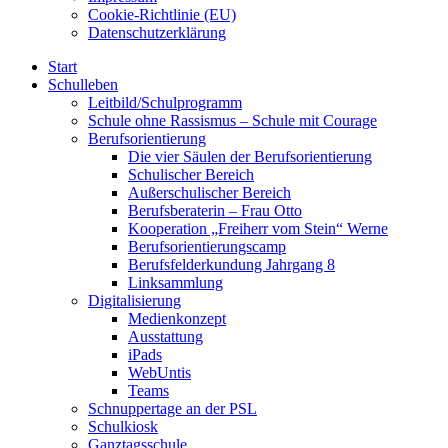
Cookie-Richtlinie (EU)
Datenschutzerklärung
Start
Schulleben
Leitbild/Schulprogramm
Schule ohne Rassismus – Schule mit Courage
Berufsorientierung
Die vier Säulen der Berufsorientierung
Schulischer Bereich
Außerschulischer Bereich
Berufsberaterin – Frau Otto
Kooperation „Freiherr vom Stein“ Werne
Berufsorientierungscamp
Berufsfelderkundung Jahrgang 8
Linksammlung
Digitalisierung
Medienkonzept
Ausstattung
iPads
WebUntis
Teams
Schnuppertage an der PSL
Schulkiosk
Ganztagsschule