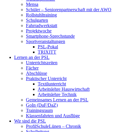
Mensa
Schüler – Seniorenpartnerschaft mit der AWO
Rollstuhltraining
Schulgarten
Fahrradwerkstatt
Projektwoche
Smartphone-Sprechstunde
Sportveranstaltungen
PSL-Pokal
TRIXITT
Lernen an der PSL
Unterrichtszeiten
Fächer
Abschlüsse
Praktischer Unterricht
Textilunterricht
Arbeitslehre Hauswirtschaft
Arbeitslehre Technik
Gemeinsames Lernen an der PSL​
GoIn (DaF/DaZ)
Trainingsraum
Klassenfahrten und Ausflüge
Wir sind die PSL
ProfilSchuleLünen – Chronik
Schulleitung