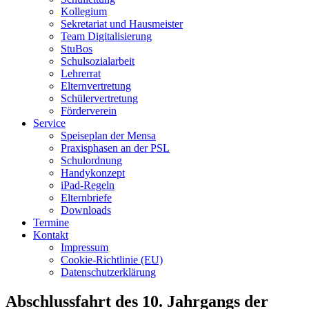
Kollegium
Sekretariat und Hausmeister
Team Digitalisierung
StuBos
Schulsozialarbeit
Lehrerrat
Elternvertretung
Schülervertretung
Förderverein
Service
Speiseplan der Mensa
Praxisphasen an der PSL
Schulordnung
Handykonzept
iPad-Regeln
Elternbriefe
Downloads
Termine
Kontakt
Impressum
Cookie-Richtlinie (EU)
Datenschutzerklärung
Abschlussfahrt des 10. Jahrgangs der