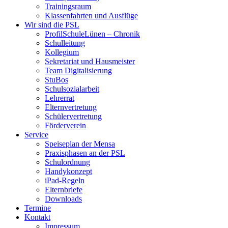
Trainingsraum
Klassenfahrten und Ausflüge
Wir sind die PSL
ProfilSchuleLünen – Chronik
Schulleitung
Kollegium
Sekretariat und Hausmeister
Team Digitalisierung
StuBos
Schulsozialarbeit
Lehrerrat
Elternvertretung
Schülervertretung
Förderverein
Service
Speiseplan der Mensa
Praxisphasen an der PSL
Schulordnung
Handykonzept
iPad-Regeln
Elternbriefe
Downloads
Termine
Kontakt
Impressum