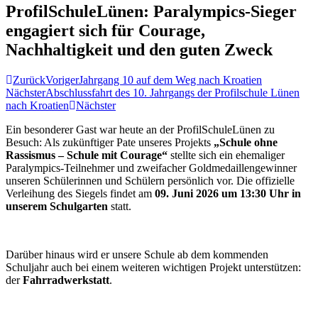
ProfilSchuleLünen: Paralympics-Sieger
engagiert sich für Courage,
Nachhaltigkeit und den guten Zweck
Zurück
Voriger
Jahrgang 10 auf dem Weg nach Kroatien
Nächster
Abschlussfahrt des 10. Jahrgangs der Profilschule Lünen
nach Kroatien
Nächster
Ein besonderer Gast war heute an der ProfilSchuleLünen zu
Besuch: Als zukünftiger Pate unseres Projekts
„Schule ohne
Rassismus – Schule mit Courage“
stellte sich ein ehemaliger
Paralympics-Teilnehmer und zweifacher Goldmedaillengewinner
unseren Schülerinnen und Schülern persönlich vor. Die offizielle
Verleihung des Siegels findet am
09. Juni 2026 um 13:30 Uhr in
unserem Schulgarten
statt.
Darüber hinaus wird er unsere Schule ab dem kommenden
Schuljahr auch bei einem weiteren wichtigen Projekt unterstützen:
der
Fahrradwerkstatt
.