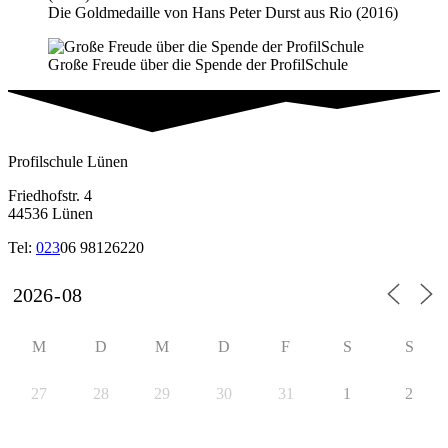
Die Goldmedaille von Hans Peter Durst aus Rio (2016)
Große Freude über die Spende der ProfilSchule
Profilschule Lünen
Friedhofstr. 4
44536 Lünen
Tel:
023
06 98126220
M
D
M
D
F
S
S
27
28
29
30
31
1
2