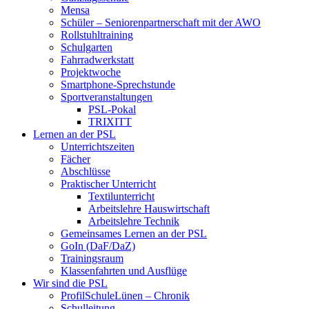
Mensa
Schüler – Seniorenpartnerschaft mit der AWO
Rollstuhltraining
Schulgarten
Fahrradwerkstatt
Projektwoche
Smartphone-Sprechstunde
Sportveranstaltungen
PSL-Pokal
TRIXITT
Lernen an der PSL
Unterrichtszeiten
Fächer
Abschlüsse
Praktischer Unterricht
Textilunterricht
Arbeitslehre Hauswirtschaft
Arbeitslehre Technik
Gemeinsames Lernen an der PSL​
GoIn (DaF/DaZ)
Trainingsraum
Klassenfahrten und Ausflüge
Wir sind die PSL
ProfilSchuleLünen – Chronik
Schulleitung