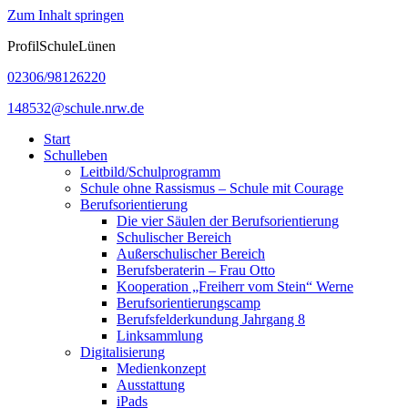
Zum Inhalt springen
ProfilSchuleLünen
02306/98126220
148532@schule.nrw.de
Start
Schulleben
Leitbild/Schulprogramm
Schule ohne Rassismus – Schule mit Courage
Berufsorientierung
Die vier Säulen der Berufsorientierung
Schulischer Bereich
Außerschulischer Bereich
Berufsberaterin – Frau Otto
Kooperation „Freiherr vom Stein“ Werne
Berufsorientierungscamp
Berufsfelderkundung Jahrgang 8
Linksammlung
Digitalisierung
Medienkonzept
Ausstattung
iPads