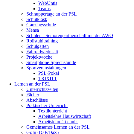
WebUntis
Teams
Schnuppertage an der PSL
Schulkiosk
Ganztagsschule
Mensa
Schüler – Seniorenpartnerschaft mit der AWO
Rollstuhltraining
Schulgarten
Fahrradwerkstatt
Projektwoche
Smartphone-Sprechstunde
Sportveranstaltungen
PSL-Pokal
TRIXITT
Lernen an der PSL
Unterrichtszeiten
Fächer
Abschlüsse
Praktischer Unterricht
Textilunterricht
Arbeitslehre Hauswirtschaft
Arbeitslehre Technik
Gemeinsames Lernen an der PSL​
GoIn (DaF/DaZ)