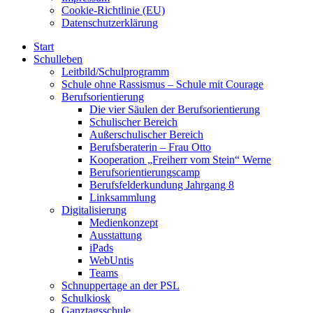
Cookie-Richtlinie (EU)
Datenschutzerklärung
Start
Schulleben
Leitbild/Schulprogramm
Schule ohne Rassismus – Schule mit Courage
Berufsorientierung
Die vier Säulen der Berufsorientierung
Schulischer Bereich
Außerschulischer Bereich
Berufsberaterin – Frau Otto
Kooperation „Freiherr vom Stein“ Werne
Berufsorientierungscamp
Berufsfelderkundung Jahrgang 8
Linksammlung
Digitalisierung
Medienkonzept
Ausstattung
iPads
WebUntis
Teams
Schnuppertage an der PSL
Schulkiosk
Ganztagsschule