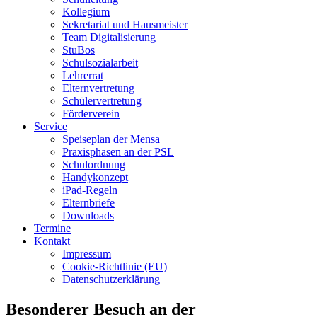
Kollegium
Sekretariat und Hausmeister
Team Digitalisierung
StuBos
Schulsozialarbeit
Lehrerrat
Elternvertretung
Schülervertretung
Förderverein
Service
Speiseplan der Mensa
Praxisphasen an der PSL
Schulordnung
Handykonzept
iPad-Regeln
Elternbriefe
Downloads
Termine
Kontakt
Impressum
Cookie-Richtlinie (EU)
Datenschutzerklärung
Besonderer Besuch an der