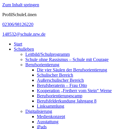
Zum Inhalt springen
ProfilSchuleLünen
02306/98126220
148532@schule.nrw.de
Start
Schulleben
Leitbild/Schulprogramm
Schule ohne Rassismus – Schule mit Courage
Berufsorientierung
Die vier Säulen der Berufsorientierung
Schulischer Bereich
Außerschulischer Bereich
Berufsberaterin – Frau Otto
Kooperation „Freiherr vom Stein“ Werne
Berufsorientierungscamp
Berufsfelderkundung Jahrgang 8
Linksammlung
Digitalisierung
Medienkonzept
Ausstattung
iPads