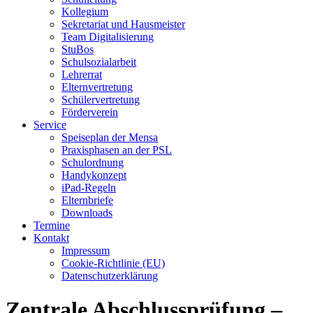
Kollegium
Sekretariat und Hausmeister
Team Digitalisierung
StuBos
Schulsozialarbeit
Lehrerrat
Elternvertretung
Schülervertretung
Förderverein
Service
Speiseplan der Mensa
Praxisphasen an der PSL
Schulordnung
Handykonzept
iPad-Regeln
Elternbriefe
Downloads
Termine
Kontakt
Impressum
Cookie-Richtlinie (EU)
Datenschutzerklärung
Zentrale Abschlussprüfung –