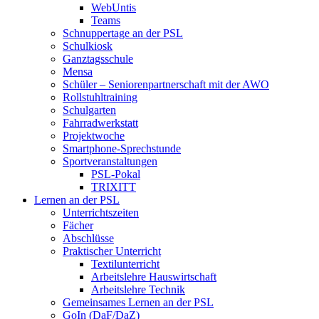
WebUntis
Teams
Schnuppertage an der PSL
Schulkiosk
Ganztagsschule
Mensa
Schüler – Seniorenpartnerschaft mit der AWO
Rollstuhltraining
Schulgarten
Fahrradwerkstatt
Projektwoche
Smartphone-Sprechstunde
Sportveranstaltungen
PSL-Pokal
TRIXITT
Lernen an der PSL
Unterrichtszeiten
Fächer
Abschlüsse
Praktischer Unterricht
Textilunterricht
Arbeitslehre Hauswirtschaft
Arbeitslehre Technik
Gemeinsames Lernen an der PSL​
GoIn (DaF/DaZ)