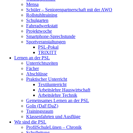
Mensa
Schüler – Seniorenpartnerschaft mit der AWO
Rollstuhltraining
Schulgarten
Fahrradwerkstatt
Projektwoche
Smartphone-Sprechstunde
Sportveranstaltungen
PSL-Pokal
TRIXITT
Lernen an der PSL
Unterrichtszeiten
Fächer
Abschlüsse
Praktischer Unterricht
Textilunterricht
Arbeitslehre Hauswirtschaft
Arbeitslehre Technik
Gemeinsames Lernen an der PSL​
GoIn (DaF/DaZ)
Trainingsraum
Klassenfahrten und Ausflüge
Wir sind die PSL
ProfilSchuleLünen – Chronik
Schulleitung