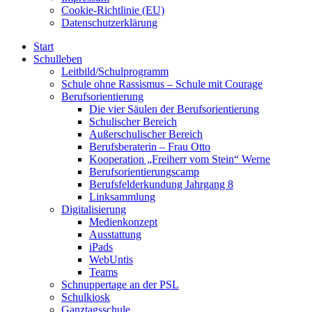
Cookie-Richtlinie (EU)
Datenschutzerklärung
Start
Schulleben
Leitbild/Schulprogramm
Schule ohne Rassismus – Schule mit Courage
Berufsorientierung
Die vier Säulen der Berufsorientierung
Schulischer Bereich
Außerschulischer Bereich
Berufsberaterin – Frau Otto
Kooperation „Freiherr vom Stein“ Werne
Berufsorientierungscamp
Berufsfelderkundung Jahrgang 8
Linksammlung
Digitalisierung
Medienkonzept
Ausstattung
iPads
WebUntis
Teams
Schnuppertage an der PSL
Schulkiosk
Ganztagsschule