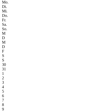
Mo.
Di.
Mi.
Do.
Fr.
Sa.
So.
M
D
M
D
F
S
S
30
31
1
2
3
4
5
6
7
8
9