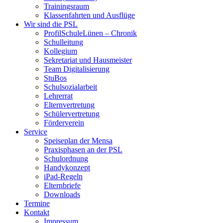
Trainingsraum
Klassenfahrten und Ausflüge
Wir sind die PSL
ProfilSchuleLünen – Chronik
Schulleitung
Kollegium
Sekretariat und Hausmeister
Team Digitalisierung
StuBos
Schulsozialarbeit
Lehrerrat
Elternvertretung
Schülervertretung
Förderverein
Service
Speiseplan der Mensa
Praxisphasen an der PSL
Schulordnung
Handykonzept
iPad-Regeln
Elternbriefe
Downloads
Termine
Kontakt
Impressum