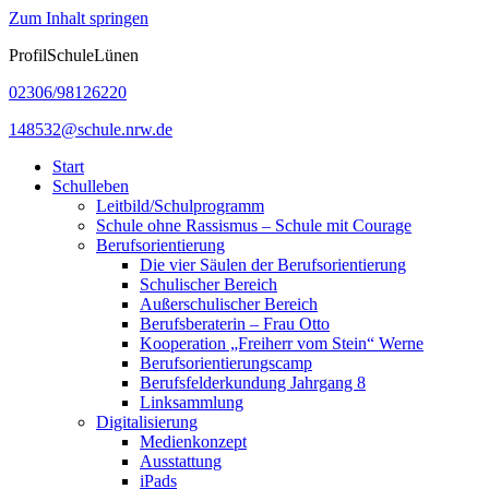
Zum Inhalt springen
ProfilSchuleLünen
02306/98126220
148532@schule.nrw.de
Start
Schulleben
Leitbild/Schulprogramm
Schule ohne Rassismus – Schule mit Courage
Berufsorientierung
Die vier Säulen der Berufsorientierung
Schulischer Bereich
Außerschulischer Bereich
Berufsberaterin – Frau Otto
Kooperation „Freiherr vom Stein“ Werne
Berufsorientierungscamp
Berufsfelderkundung Jahrgang 8
Linksammlung
Digitalisierung
Medienkonzept
Ausstattung
iPads