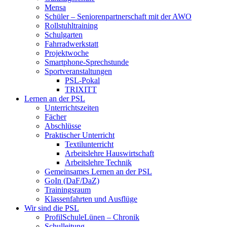
Mensa
Schüler – Seniorenpartnerschaft mit der AWO
Rollstuhltraining
Schulgarten
Fahrradwerkstatt
Projektwoche
Smartphone-Sprechstunde
Sportveranstaltungen
PSL-Pokal
TRIXITT
Lernen an der PSL
Unterrichtszeiten
Fächer
Abschlüsse
Praktischer Unterricht
Textilunterricht
Arbeitslehre Hauswirtschaft
Arbeitslehre Technik
Gemeinsames Lernen an der PSL​
GoIn (DaF/DaZ)
Trainingsraum
Klassenfahrten und Ausflüge
Wir sind die PSL
ProfilSchuleLünen – Chronik
Schulleitung