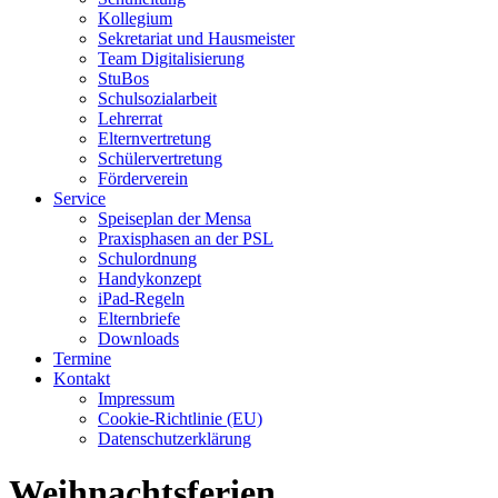
Kollegium
Sekretariat und Hausmeister
Team Digitalisierung
StuBos
Schulsozialarbeit
Lehrerrat
Elternvertretung
Schülervertretung
Förderverein
Service
Speiseplan der Mensa
Praxisphasen an der PSL
Schulordnung
Handykonzept
iPad-Regeln
Elternbriefe
Downloads
Termine
Kontakt
Impressum
Cookie-Richtlinie (EU)
Datenschutzerklärung
Weihnachtsferien