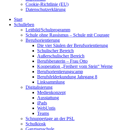
Cookie-Richtlinie (EU)
Datenschutzerklärung
Start
Schulleben
Leitbild/Schulprogramm
Schule ohne Rassismus – Schule mit Courage
Berufsorientierung
Die vier Säulen der Berufsorientierung
Schulischer Bereich
Außerschulischer Bereich
Berufsberaterin – Frau Otto
Kooperation „Freiherr vom Stein“ Werne
Berufsorientierungscamp
Berufsfelderkundung Jahrgang 8
Linksammlung
Digitalisierung
Medienkonzept
Ausstattung
iPads
WebUntis
Teams
Schnuppertage an der PSL
Schulkiosk
Ganztagsschule