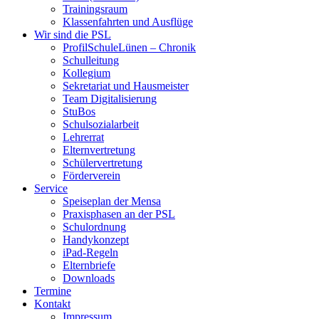
Trainingsraum
Klassenfahrten und Ausflüge
Wir sind die PSL
ProfilSchuleLünen – Chronik
Schulleitung
Kollegium
Sekretariat und Hausmeister
Team Digitalisierung
StuBos
Schulsozialarbeit
Lehrerrat
Elternvertretung
Schülervertretung
Förderverein
Service
Speiseplan der Mensa
Praxisphasen an der PSL
Schulordnung
Handykonzept
iPad-Regeln
Elternbriefe
Downloads
Termine
Kontakt
Impressum