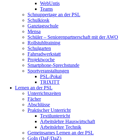
WebUntis
Teams
Schnuppertage an der PSL
Schulkiosk
Ganztagsschule
Mensa
Schüler – Seniorenpartnerschaft mit der AWO
Rollstuhltraining
Schulgarten
Fahrradwerkstatt
Projektwoche
Smartphone-Sprechstunde
Sportveranstaltungen
PSL-Pokal
TRIXITT
Lernen an der PSL
Unterrichtszeiten
Fächer
Abschlüsse
Praktischer Unterricht
Textilunterricht
Arbeitslehre Hauswirtschaft
Arbeitslehre Technik
Gemeinsames Lernen an der PSL​
GoIn (DaF/DaZ)