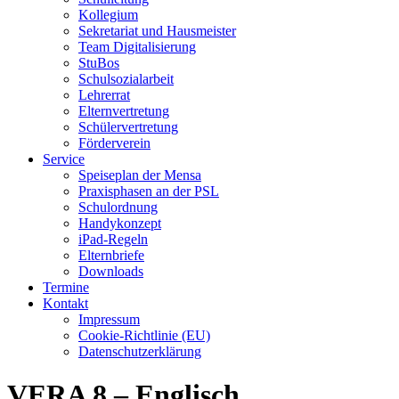
Kollegium
Sekretariat und Hausmeister
Team Digitalisierung
StuBos
Schulsozialarbeit
Lehrerrat
Elternvertretung
Schülervertretung
Förderverein
Service
Speiseplan der Mensa
Praxisphasen an der PSL
Schulordnung
Handykonzept
iPad-Regeln
Elternbriefe
Downloads
Termine
Kontakt
Impressum
Cookie-Richtlinie (EU)
Datenschutzerklärung
VERA 8 – Englisch