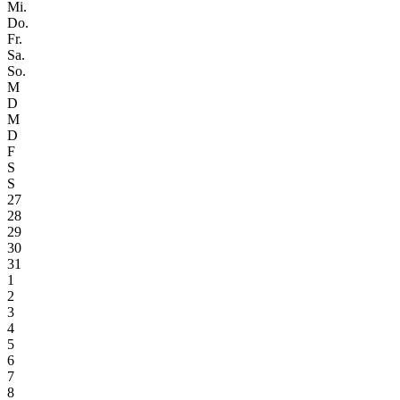
Mi.
Do.
Fr.
Sa.
So.
M
D
M
D
F
S
S
27
28
29
30
31
1
2
3
4
5
6
7
8