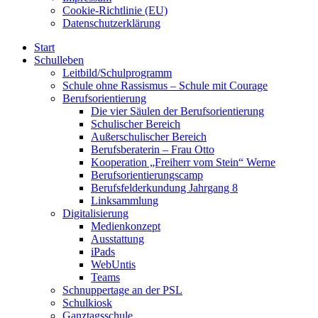
Cookie-Richtlinie (EU)
Datenschutzerklärung
Start
Schulleben
Leitbild/Schulprogramm
Schule ohne Rassismus – Schule mit Courage
Berufsorientierung
Die vier Säulen der Berufsorientierung
Schulischer Bereich
Außerschulischer Bereich
Berufsberaterin – Frau Otto
Kooperation „Freiherr vom Stein“ Werne
Berufsorientierungscamp
Berufsfelderkundung Jahrgang 8
Linksammlung
Digitalisierung
Medienkonzept
Ausstattung
iPads
WebUntis
Teams
Schnuppertage an der PSL
Schulkiosk
Ganztagsschule