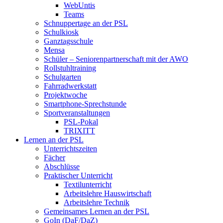
WebUntis
Teams
Schnuppertage an der PSL
Schulkiosk
Ganztagsschule
Mensa
Schüler – Seniorenpartnerschaft mit der AWO
Rollstuhltraining
Schulgarten
Fahrradwerkstatt
Projektwoche
Smartphone-Sprechstunde
Sportveranstaltungen
PSL-Pokal
TRIXITT
Lernen an der PSL
Unterrichtszeiten
Fächer
Abschlüsse
Praktischer Unterricht
Textilunterricht
Arbeitslehre Hauswirtschaft
Arbeitslehre Technik
Gemeinsames Lernen an der PSL​
GoIn (DaF/DaZ)