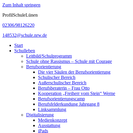
Zum Inhalt springen
ProfilSchuleLünen
02306/98126220
148532@schule.nrw.de
Start
Schulleben
Leitbild/Schulprogramm
Schule ohne Rassismus – Schule mit Courage
Berufsorientierung
Die vier Säulen der Berufsorientierung
Schulischer Bereich
Außerschulischer Bereich
Berufsberaterin – Frau Otto
Kooperation „Freiherr vom Stein“ Werne
Berufsorientierungscamp
Berufsfelderkundung Jahrgang 8
Linksammlung
Digitalisierung
Medienkonzept
Ausstattung
iPads