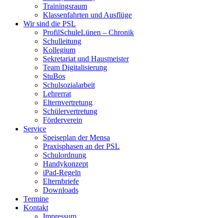
Trainingsraum
Klassenfahrten und Ausflüge
Wir sind die PSL
ProfilSchuleLünen – Chronik
Schulleitung
Kollegium
Sekretariat und Hausmeister
Team Digitalisierung
StuBos
Schulsozialarbeit
Lehrerrat
Elternvertretung
Schülervertretung
Förderverein
Service
Speiseplan der Mensa
Praxisphasen an der PSL
Schulordnung
Handykonzept
iPad-Regeln
Elternbriefe
Downloads
Termine
Kontakt
Impressum