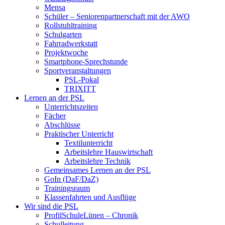
Mensa
Schüler – Seniorenpartnerschaft mit der AWO
Rollstuhltraining
Schulgarten
Fahrradwerkstatt
Projektwoche
Smartphone-Sprechstunde
Sportveranstaltungen
PSL-Pokal
TRIXITT
Lernen an der PSL
Unterrichtszeiten
Fächer
Abschlüsse
Praktischer Unterricht
Textilunterricht
Arbeitslehre Hauswirtschaft
Arbeitslehre Technik
Gemeinsames Lernen an der PSL​
GoIn (DaF/DaZ)
Trainingsraum
Klassenfahrten und Ausflüge
Wir sind die PSL
ProfilSchuleLünen – Chronik
Schulleitung