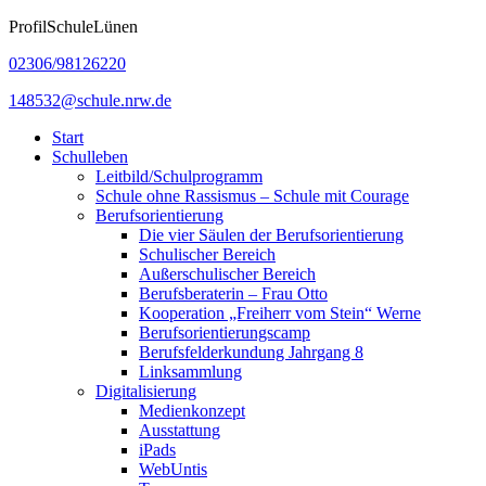
Zum
ProfilSchuleLünen
Inhalt
02306/98126220
springen
148532@schule.nrw.de
Start
Schulleben
Leitbild/Schulprogramm
Schule ohne Rassismus – Schule mit Courage
Berufsorientierung
Die vier Säulen der Berufsorientierung
Schulischer Bereich
Außerschulischer Bereich
Berufsberaterin – Frau Otto
Kooperation „Freiherr vom Stein“ Werne
Berufsorientierungscamp
Berufsfelderkundung Jahrgang 8
Linksammlung
Digitalisierung
Medienkonzept
Ausstattung
iPads
WebUntis