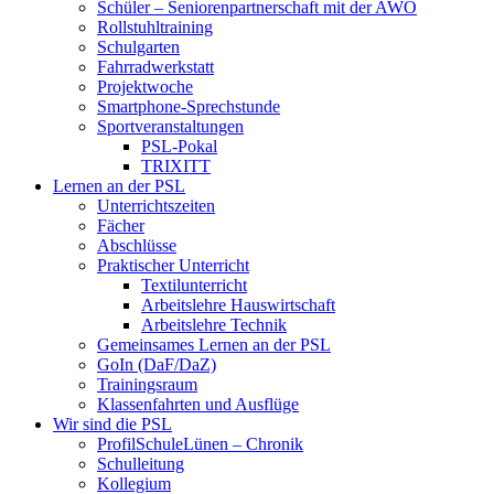
Schüler – Seniorenpartnerschaft mit der AWO
Rollstuhltraining
Schulgarten
Fahrradwerkstatt
Projektwoche
Smartphone-Sprechstunde
Sportveranstaltungen
PSL-Pokal
TRIXITT
Lernen an der PSL
Unterrichtszeiten
Fächer
Abschlüsse
Praktischer Unterricht
Textilunterricht
Arbeitslehre Hauswirtschaft
Arbeitslehre Technik
Gemeinsames Lernen an der PSL​
GoIn (DaF/DaZ)
Trainingsraum
Klassenfahrten und Ausflüge
Wir sind die PSL
ProfilSchuleLünen – Chronik
Schulleitung
Kollegium