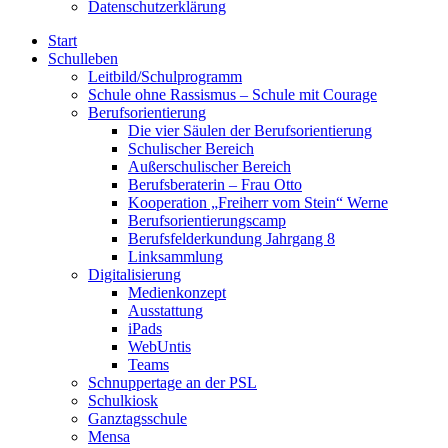
Datenschutzerklärung
Start
Schulleben
Leitbild/Schulprogramm
Schule ohne Rassismus – Schule mit Courage
Berufsorientierung
Die vier Säulen der Berufsorientierung
Schulischer Bereich
Außerschulischer Bereich
Berufsberaterin – Frau Otto
Kooperation „Freiherr vom Stein“ Werne
Berufsorientierungscamp
Berufsfelderkundung Jahrgang 8
Linksammlung
Digitalisierung
Medienkonzept
Ausstattung
iPads
WebUntis
Teams
Schnuppertage an der PSL
Schulkiosk
Ganztagsschule
Mensa