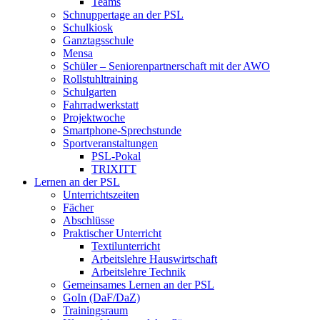
Teams
Schnuppertage an der PSL
Schulkiosk
Ganztagsschule
Mensa
Schüler – Seniorenpartnerschaft mit der AWO
Rollstuhltraining
Schulgarten
Fahrradwerkstatt
Projektwoche
Smartphone-Sprechstunde
Sportveranstaltungen
PSL-Pokal
TRIXITT
Lernen an der PSL
Unterrichtszeiten
Fächer
Abschlüsse
Praktischer Unterricht
Textilunterricht
Arbeitslehre Hauswirtschaft
Arbeitslehre Technik
Gemeinsames Lernen an der PSL​
GoIn (DaF/DaZ)
Trainingsraum