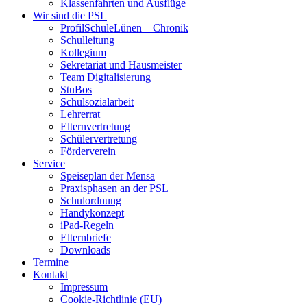
Klassenfahrten und Ausflüge
Wir sind die PSL
ProfilSchuleLünen – Chronik
Schulleitung
Kollegium
Sekretariat und Hausmeister
Team Digitalisierung
StuBos
Schulsozialarbeit
Lehrerrat
Elternvertretung
Schülervertretung
Förderverein
Service
Speiseplan der Mensa
Praxisphasen an der PSL
Schulordnung
Handykonzept
iPad-Regeln
Elternbriefe
Downloads
Termine
Kontakt
Impressum
Cookie-Richtlinie (EU)