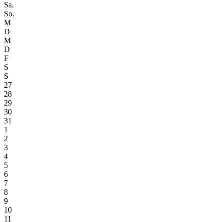
Sa.
So.
M
D
M
D
F
S
S
27
28
29
30
31
1
2
3
4
5
6
7
8
9
10
11