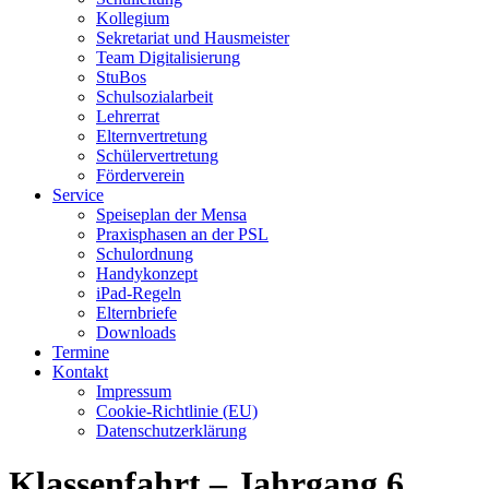
Kollegium
Sekretariat und Hausmeister
Team Digitalisierung
StuBos
Schulsozialarbeit
Lehrerrat
Elternvertretung
Schülervertretung
Förderverein
Service
Speiseplan der Mensa
Praxisphasen an der PSL
Schulordnung
Handykonzept
iPad-Regeln
Elternbriefe
Downloads
Termine
Kontakt
Impressum
Cookie-Richtlinie (EU)
Datenschutzerklärung
Klassenfahrt – Jahrgang 6