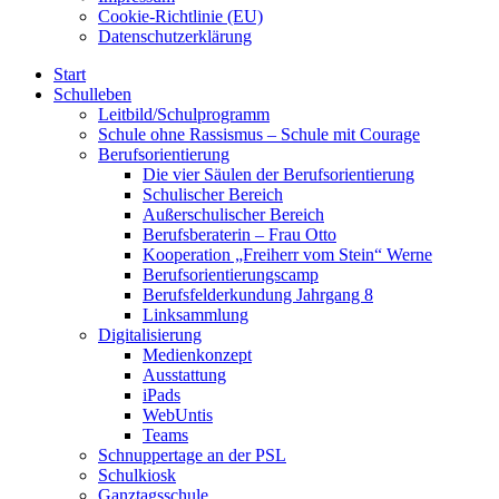
Cookie-Richtlinie (EU)
Datenschutzerklärung
Start
Schulleben
Leitbild/Schulprogramm
Schule ohne Rassismus – Schule mit Courage
Berufsorientierung
Die vier Säulen der Berufsorientierung
Schulischer Bereich
Außerschulischer Bereich
Berufsberaterin – Frau Otto
Kooperation „Freiherr vom Stein“ Werne
Berufsorientierungscamp
Berufsfelderkundung Jahrgang 8
Linksammlung
Digitalisierung
Medienkonzept
Ausstattung
iPads
WebUntis
Teams
Schnuppertage an der PSL
Schulkiosk
Ganztagsschule