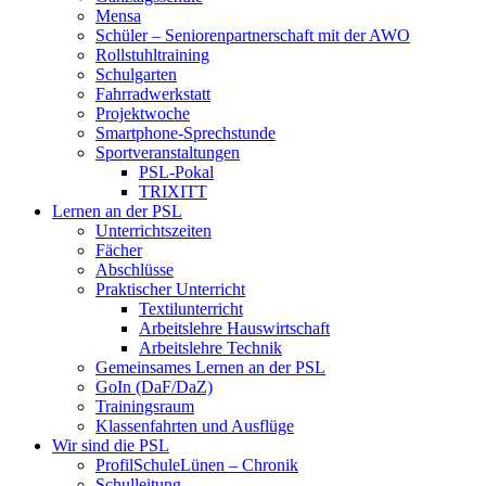
Mensa
Schüler – Seniorenpartnerschaft mit der AWO
Rollstuhltraining
Schulgarten
Fahrradwerkstatt
Projektwoche
Smartphone-Sprechstunde
Sportveranstaltungen
PSL-Pokal
TRIXITT
Lernen an der PSL
Unterrichtszeiten
Fächer
Abschlüsse
Praktischer Unterricht
Textilunterricht
Arbeitslehre Hauswirtschaft
Arbeitslehre Technik
Gemeinsames Lernen an der PSL​
GoIn (DaF/DaZ)
Trainingsraum
Klassenfahrten und Ausflüge
Wir sind die PSL
ProfilSchuleLünen – Chronik
Schulleitung