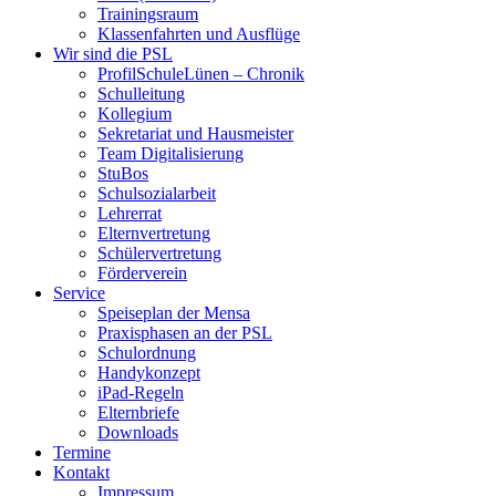
Trainingsraum
Klassenfahrten und Ausflüge
Wir sind die PSL
ProfilSchuleLünen – Chronik
Schulleitung
Kollegium
Sekretariat und Hausmeister
Team Digitalisierung
StuBos
Schulsozialarbeit
Lehrerrat
Elternvertretung
Schülervertretung
Förderverein
Service
Speiseplan der Mensa
Praxisphasen an der PSL
Schulordnung
Handykonzept
iPad-Regeln
Elternbriefe
Downloads
Termine
Kontakt
Impressum