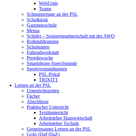
WebUntis
Teams
Schnuppertage an der PSL
Schulkiosk
Ganztagsschule
Mensa
Schüler – Seniorenpartnerschaft mit der AWO
Rollstuhltraining
Schulgarten
Fahrradwerkstatt
Projektwoche
Smartphone-Sprechstunde
Sportveranstaltungen
PSL-Pokal
TRIXITT
Lernen an der PSL
Unterrichtszeiten
Fächer
Abschlüsse
Praktischer Unterricht
Textilunterricht
Arbeitslehre Hauswirtschaft
Arbeitslehre Technik
Gemeinsames Lernen an der PSL​
GoIn (DaF/DaZ)