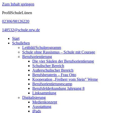
Zum Inhalt springen
ProfilSchuleLünen
02306/98126220
148532@schule.nrw.de
Start
Schulleben
Leitbild/Schulprogramm
Schule ohne Rassismus – Schule mit Courage
Berufsorientierung
Die vier Säulen der Berufsorientierung
Schulischer Bereich
Außerschulischer Bereich
Berufsberaterin – Frau Otto
Kooperation „Freiherr vom Stein“ Werne
Berufsorientierungscamp
Berufsfelderkundung Jahrgang 8
Linksammlung
Digitalisierung
Medienkonzept
Ausstattung
iPads