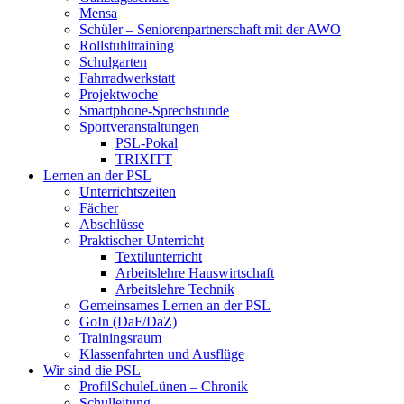
Mensa
Schüler – Seniorenpartnerschaft mit der AWO
Rollstuhltraining
Schulgarten
Fahrradwerkstatt
Projektwoche
Smartphone-Sprechstunde
Sportveranstaltungen
PSL-Pokal
TRIXITT
Lernen an der PSL
Unterrichtszeiten
Fächer
Abschlüsse
Praktischer Unterricht
Textilunterricht
Arbeitslehre Hauswirtschaft
Arbeitslehre Technik
Gemeinsames Lernen an der PSL​
GoIn (DaF/DaZ)
Trainingsraum
Klassenfahrten und Ausflüge
Wir sind die PSL
ProfilSchuleLünen – Chronik
Schulleitung