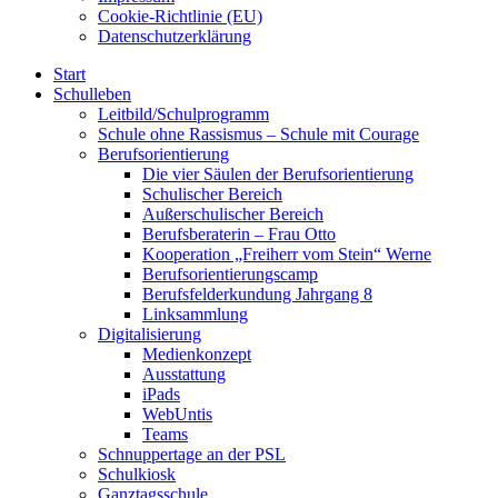
Cookie-Richtlinie (EU)
Datenschutzerklärung
Start
Schulleben
Leitbild/Schulprogramm
Schule ohne Rassismus – Schule mit Courage
Berufsorientierung
Die vier Säulen der Berufsorientierung
Schulischer Bereich
Außerschulischer Bereich
Berufsberaterin – Frau Otto
Kooperation „Freiherr vom Stein“ Werne
Berufsorientierungscamp
Berufsfelderkundung Jahrgang 8
Linksammlung
Digitalisierung
Medienkonzept
Ausstattung
iPads
WebUntis
Teams
Schnuppertage an der PSL
Schulkiosk
Ganztagsschule