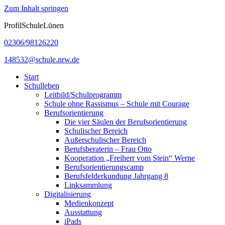
Zum Inhalt springen
ProfilSchuleLünen
02306/98126220
148532@schule.nrw.de
Start
Schulleben
Leitbild/Schulprogramm
Schule ohne Rassismus – Schule mit Courage
Berufsorientierung
Die vier Säulen der Berufsorientierung
Schulischer Bereich
Außerschulischer Bereich
Berufsberaterin – Frau Otto
Kooperation „Freiherr vom Stein“ Werne
Berufsorientierungscamp
Berufsfelderkundung Jahrgang 8
Linksammlung
Digitalisierung
Medienkonzept
Ausstattung
iPads