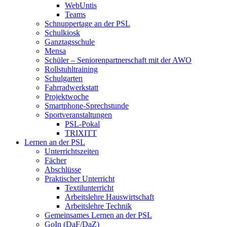
WebUntis
Teams
Schnuppertage an der PSL
Schulkiosk
Ganztagsschule
Mensa
Schüler – Seniorenpartnerschaft mit der AWO
Rollstuhltraining
Schulgarten
Fahrradwerkstatt
Projektwoche
Smartphone-Sprechstunde
Sportveranstaltungen
PSL-Pokal
TRIXITT
Lernen an der PSL
Unterrichtszeiten
Fächer
Abschlüsse
Praktischer Unterricht
Textilunterricht
Arbeitslehre Hauswirtschaft
Arbeitslehre Technik
Gemeinsames Lernen an der PSL​
GoIn (DaF/DaZ)