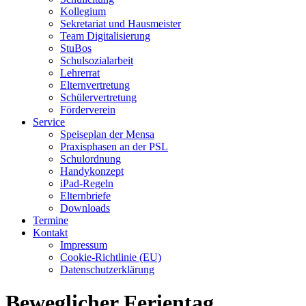
Kollegium
Sekretariat und Hausmeister
Team Digitalisierung
StuBos
Schulsozialarbeit
Lehrerrat
Elternvertretung
Schülervertretung
Förderverein
Service
Speiseplan der Mensa
Praxisphasen an der PSL
Schulordnung
Handykonzept
iPad-Regeln
Elternbriefe
Downloads
Termine
Kontakt
Impressum
Cookie-Richtlinie (EU)
Datenschutzerklärung
Beweglicher Ferientag