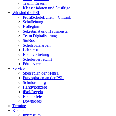
Trainingsraum
Klassenfahrten und Ausflüge
Wir sind die PSL
ProfilSchuleLünen – Chronik
Schulleitung
Kollegium
Sekretariat und Hausmeister
Team Digitalisierung
StuBos
Schulsozialarbeit
Lehrerrat
Elternvertretung
Schülervertretung
Förderverein
Service
Speiseplan der Mensa
Praxisphasen an der PSL
Schulordnung
Handykonzept
iPad-Regeln
Elternbriefe
Downloads
Termine
Kontakt
Impressum