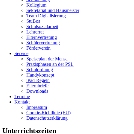
Kollegium
Sekretariat und Hausmeister
Team Digitalisierung
StuBos
Schulsozialarbeit
Lehrerrat
Elternvertretung
Schülervertretung
Förderverein
Service
Speiseplan der Mensa
Praxisphasen an der PSL
Schulordnung
Handykonzept
iPad-Regeln
Elternbriefe
Downloads
Termine
Kontakt
Impressum
Cookie-Richtlinie (EU)
Datenschutzerklärung
Unterrichtszeiten