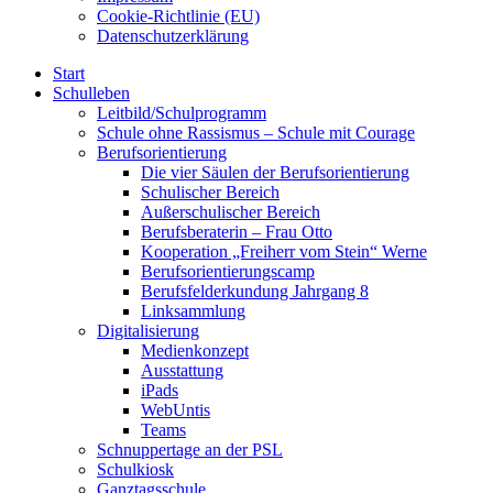
Cookie-Richtlinie (EU)
Datenschutzerklärung
Start
Schulleben
Leitbild/Schulprogramm
Schule ohne Rassismus – Schule mit Courage
Berufsorientierung
Die vier Säulen der Berufsorientierung
Schulischer Bereich
Außerschulischer Bereich
Berufsberaterin – Frau Otto
Kooperation „Freiherr vom Stein“ Werne
Berufsorientierungscamp
Berufsfelderkundung Jahrgang 8
Linksammlung
Digitalisierung
Medienkonzept
Ausstattung
iPads
WebUntis
Teams
Schnuppertage an der PSL
Schulkiosk
Ganztagsschule