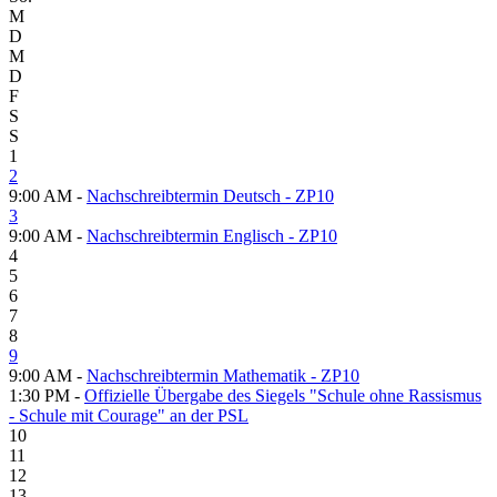
M
D
M
D
F
S
S
1
2
9:00 AM -
Nachschreibtermin Deutsch - ZP10
3
9:00 AM -
Nachschreibtermin Englisch - ZP10
4
5
6
7
8
9
9:00 AM -
Nachschreibtermin Mathematik - ZP10
1:30 PM -
Offizielle Übergabe des Siegels "Schule ohne Rassismus
- Schule mit Courage" an der PSL
10
11
12
13