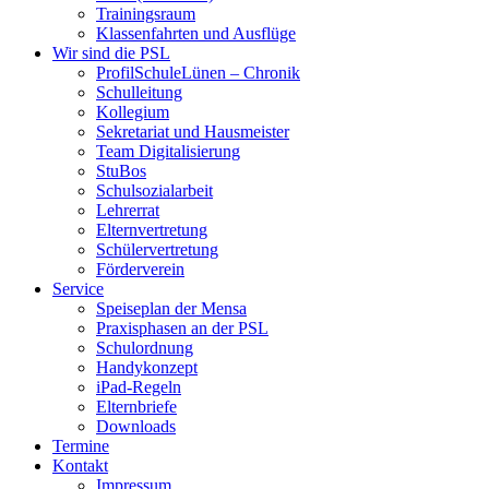
Trainingsraum
Klassenfahrten und Ausflüge
Wir sind die PSL
ProfilSchuleLünen – Chronik
Schulleitung
Kollegium
Sekretariat und Hausmeister
Team Digitalisierung
StuBos
Schulsozialarbeit
Lehrerrat
Elternvertretung
Schülervertretung
Förderverein
Service
Speiseplan der Mensa
Praxisphasen an der PSL
Schulordnung
Handykonzept
iPad-Regeln
Elternbriefe
Downloads
Termine
Kontakt
Impressum