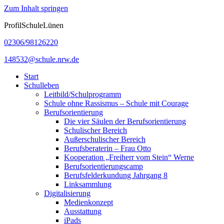
Zum Inhalt springen
ProfilSchuleLünen
02306/98126220
148532@schule.nrw.de
Start
Schulleben
Leitbild/Schulprogramm
Schule ohne Rassismus – Schule mit Courage
Berufsorientierung
Die vier Säulen der Berufsorientierung
Schulischer Bereich
Außerschulischer Bereich
Berufsberaterin – Frau Otto
Kooperation „Freiherr vom Stein“ Werne
Berufsorientierungscamp
Berufsfelderkundung Jahrgang 8
Linksammlung
Digitalisierung
Medienkonzept
Ausstattung
iPads