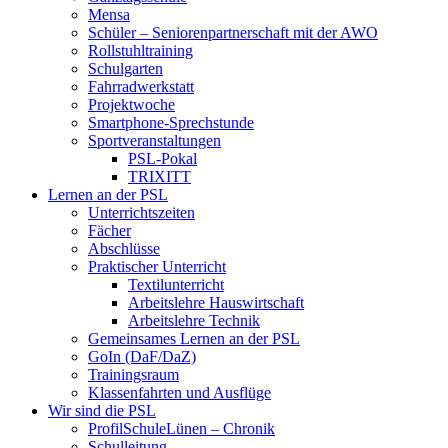
Mensa
Schüler – Seniorenpartnerschaft mit der AWO
Rollstuhltraining
Schulgarten
Fahrradwerkstatt
Projektwoche
Smartphone-Sprechstunde
Sportveranstaltungen
PSL-Pokal
TRIXITT
Lernen an der PSL
Unterrichtszeiten
Fächer
Abschlüsse
Praktischer Unterricht
Textilunterricht
Arbeitslehre Hauswirtschaft
Arbeitslehre Technik
Gemeinsames Lernen an der PSL​
GoIn (DaF/DaZ)
Trainingsraum
Klassenfahrten und Ausflüge
Wir sind die PSL
ProfilSchuleLünen – Chronik
Schulleitung