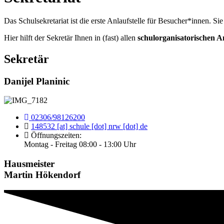
Das Schulsekretariat ist die erste Anlaufstelle für Besucher*innen. Sie
Hier hilft der Sekretär Ihnen in (fast) allen
schulorganisatorischen A
Sekretär
Danijel Planinic
02306/98126200
148532 [at] schule [dot] nrw [dot] de
Öffnungszeiten:
Montag - Freitag 08:00 - 13:00 Uhr
Hausmeister
Martin Hökendorf