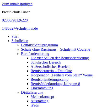
Zum Inhalt springen
ProfilSchuleLünen
02306/98126220
148532@schule.nrw.de
Start
Schulleben
Leitbild/Schulprogramm
Schule ohne Rassismus – Schule mit Courage
Berufsorientierung
Die vier Säulen der Berufsorientierung
Schulischer Bereich
Außerschulischer Bereich
Berufsberaterin – Frau Otto
Kooperation „Freiherr vom Stein“ Werne
Berufsorientierungscamp
Berufsfelderkundung Jahrgang 8
Linksammlung
Digitalisierung
Medienkonzept
Ausstattung
iPads