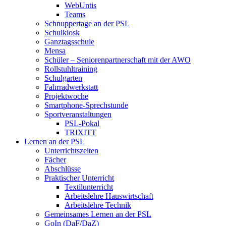
WebUntis
Teams
Schnuppertage an der PSL
Schulkiosk
Ganztagsschule
Mensa
Schüler – Seniorenpartnerschaft mit der AWO
Rollstuhltraining
Schulgarten
Fahrradwerkstatt
Projektwoche
Smartphone-Sprechstunde
Sportveranstaltungen
PSL-Pokal
TRIXITT
Lernen an der PSL
Unterrichtszeiten
Fächer
Abschlüsse
Praktischer Unterricht
Textilunterricht
Arbeitslehre Hauswirtschaft
Arbeitslehre Technik
Gemeinsames Lernen an der PSL​
GoIn (DaF/DaZ)