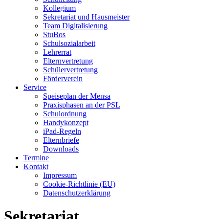
Kollegium
Sekretariat und Hausmeister
Team Digitalisierung
StuBos
Schulsozialarbeit
Lehrerrat
Elternvertretung
Schülervertretung
Förderverein
Service
Speiseplan der Mensa
Praxisphasen an der PSL
Schulordnung
Handykonzept
iPad-Regeln
Elternbriefe
Downloads
Termine
Kontakt
Impressum
Cookie-Richtlinie (EU)
Datenschutzerklärung
Sekretariat