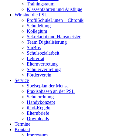
Trainingsraum
Klassenfahrten und Ausflüge
Wir sind die PSL
ProfilSchuleLünen – Chronik
Schulleitung
Kollegium
Sekretariat und Hausmeister
Team Digitalisierung
StuBos
Schulsozialarbeit
Lehrerrat
Elternvertretung
Schülervertretung
Förderverein
Service
Speiseplan der Mensa
Praxisphasen an der PSL
Schulordnung
Handykonzept
iPad-Regeln
Elternbriefe
Downloads
Termine
Kontakt
Impressum