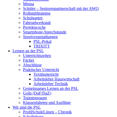
Mensa
Schüler – Seniorenpartnerschaft mit der AWO
Rollstuhltraining
Schulgarten
Fahrradwerkstatt
Projektwoche
Smartphone-Sprechstunde
Sportveranstaltungen
PSL-Pokal
TRIXITT
Lernen an der PSL
Unterrichtszeiten
Fächer
Abschlüsse
Praktischer Unterricht
Textilunterricht
Arbeitslehre Hauswirtschaft
Arbeitslehre Technik
Gemeinsames Lernen an der PSL​
GoIn (DaF/DaZ)
Trainingsraum
Klassenfahrten und Ausflüge
Wir sind die PSL
ProfilSchuleLünen – Chronik
Schulleitung