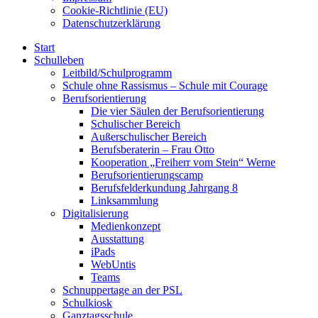
Cookie-Richtlinie (EU)
Datenschutzerklärung
Start
Schulleben
Leitbild/Schulprogramm
Schule ohne Rassismus – Schule mit Courage
Berufsorientierung
Die vier Säulen der Berufsorientierung
Schulischer Bereich
Außerschulischer Bereich
Berufsberaterin – Frau Otto
Kooperation „Freiherr vom Stein“ Werne
Berufsorientierungscamp
Berufsfelderkundung Jahrgang 8
Linksammlung
Digitalisierung
Medienkonzept
Ausstattung
iPads
WebUntis
Teams
Schnuppertage an der PSL
Schulkiosk
Ganztagsschule