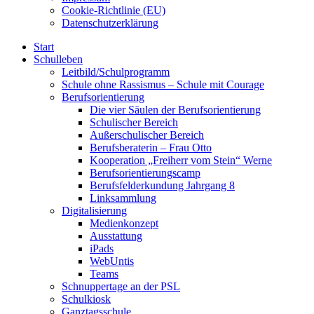
Cookie-Richtlinie (EU)
Datenschutzerklärung
Start
Schulleben
Leitbild/Schulprogramm
Schule ohne Rassismus – Schule mit Courage
Berufsorientierung
Die vier Säulen der Berufsorientierung
Schulischer Bereich
Außerschulischer Bereich
Berufsberaterin – Frau Otto
Kooperation „Freiherr vom Stein“ Werne
Berufsorientierungscamp
Berufsfelderkundung Jahrgang 8
Linksammlung
Digitalisierung
Medienkonzept
Ausstattung
iPads
WebUntis
Teams
Schnuppertage an der PSL
Schulkiosk
Ganztagsschule