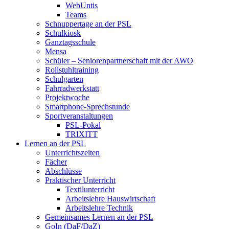
WebUntis
Teams
Schnuppertage an der PSL
Schulkiosk
Ganztagsschule
Mensa
Schüler – Seniorenpartnerschaft mit der AWO
Rollstuhltraining
Schulgarten
Fahrradwerkstatt
Projektwoche
Smartphone-Sprechstunde
Sportveranstaltungen
PSL-Pokal
TRIXITT
Lernen an der PSL
Unterrichtszeiten
Fächer
Abschlüsse
Praktischer Unterricht
Textilunterricht
Arbeitslehre Hauswirtschaft
Arbeitslehre Technik
Gemeinsames Lernen an der PSL​
GoIn (DaF/DaZ)