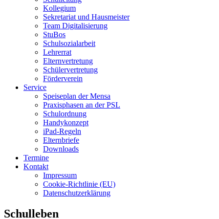
Kollegium
Sekretariat und Hausmeister
Team Digitalisierung
StuBos
Schulsozialarbeit
Lehrerrat
Elternvertretung
Schülervertretung
Förderverein
Service
Speiseplan der Mensa
Praxisphasen an der PSL
Schulordnung
Handykonzept
iPad-Regeln
Elternbriefe
Downloads
Termine
Kontakt
Impressum
Cookie-Richtlinie (EU)
Datenschutzerklärung
Schulleben