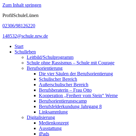
Zum Inhalt springen
ProfilSchuleLünen
02306/98126220
148532@schule.nrw.de
Start
Schulleben
Leitbild/Schulprogramm
Schule ohne Rassismus – Schule mit Courage
Berufsorientierung
Die vier Säulen der Berufsorientierung
Schulischer Bereich
Außerschulischer Bereich
Berufsberaterin – Frau Otto
Kooperation „Freiherr vom Stein“ Werne
Berufsorientierungscamp
Berufsfelderkundung Jahrgang 8
Linksammlung
Digitalisierung
Medienkonzept
Ausstattung
iPads