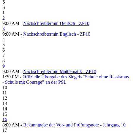
S
S
1
2
9:00 AM -
Nachschreibtermin Deutsch - ZP10
3
9:00 AM -
Nachschreibtermin Englisch - ZP10
4
5
6
7
8
9
9:00 AM -
Nachschreibtermin Mathematik - ZP10
1:30 PM -
Offizielle Übergabe des Siegels "Schule ohne Rassismus
- Schule mit Courage" an der PSL
10
11
12
13
14
15
16
8:00 AM -
Bekanntgabe der Vor- und Prüfungsnote - Jahrgang 10
17