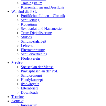
Trainingsraum
Klassenfahrten und Ausflüge
Wir sind die PSL
ProfilSchuleLünen – Chronik
Schulleitung
Kollegium
Sekretariat und Hausmeister
Team Digitalisierung
StuBos
Schulsozialarbeit
Lehrerrat
Elternvertretung
Schülervertretung
Förderverein
Service
Speiseplan der Mensa
Praxisphasen an der PSL
Schulordnung
Handykonzept
iPad-Regeln
Elternbriefe
Downloads
Termine
Kontakt
Impressum