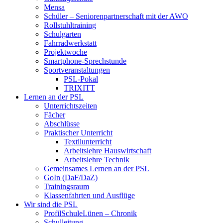
Mensa
Schüler – Seniorenpartnerschaft mit der AWO
Rollstuhltraining
Schulgarten
Fahrradwerkstatt
Projektwoche
Smartphone-Sprechstunde
Sportveranstaltungen
PSL-Pokal
TRIXITT
Lernen an der PSL
Unterrichtszeiten
Fächer
Abschlüsse
Praktischer Unterricht
Textilunterricht
Arbeitslehre Hauswirtschaft
Arbeitslehre Technik
Gemeinsames Lernen an der PSL​
GoIn (DaF/DaZ)
Trainingsraum
Klassenfahrten und Ausflüge
Wir sind die PSL
ProfilSchuleLünen – Chronik
Schulleitung