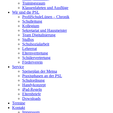
Trainingsraum
Klassenfahrten und Ausflüge
Wir sind die PSL
ProfilSchuleLünen – Chronik
Schulleitung
Kollegium
Sekretariat und Hausmeister
Team Digitalisierung
StuBos
Schulsozialarbeit
Lehrerrat
Elternvertretung
Schülervertretung
Förderverein
Service
Speiseplan der Mensa
Praxisphasen an der PSL
Schulordnung
Handykonzept
iPad-Regeln
Elternbriefe
Downloads
Termine
Kontakt
Impressum