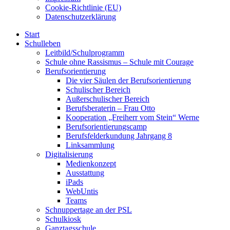
Cookie-Richtlinie (EU)
Datenschutzerklärung
Start
Schulleben
Leitbild/Schulprogramm
Schule ohne Rassismus – Schule mit Courage
Berufsorientierung
Die vier Säulen der Berufsorientierung
Schulischer Bereich
Außerschulischer Bereich
Berufsberaterin – Frau Otto
Kooperation „Freiherr vom Stein“ Werne
Berufsorientierungscamp
Berufsfelderkundung Jahrgang 8
Linksammlung
Digitalisierung
Medienkonzept
Ausstattung
iPads
WebUntis
Teams
Schnuppertage an der PSL
Schulkiosk
Ganztagsschule