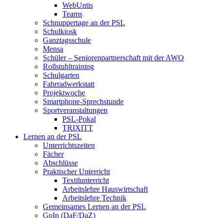
WebUntis
Teams
Schnuppertage an der PSL
Schulkiosk
Ganztagsschule
Mensa
Schüler – Seniorenpartnerschaft mit der AWO
Rollstuhltraining
Schulgarten
Fahrradwerkstatt
Projektwoche
Smartphone-Sprechstunde
Sportveranstaltungen
PSL-Pokal
TRIXITT
Lernen an der PSL
Unterrichtszeiten
Fächer
Abschlüsse
Praktischer Unterricht
Textilunterricht
Arbeitslehre Hauswirtschaft
Arbeitslehre Technik
Gemeinsames Lernen an der PSL​
GoIn (DaF/DaZ)