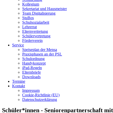
Kollegium
Sekretariat und Hausmeister
Team Digitalisierung
StuBos
Schulsozialarbeit
Lehrerrat
Elternvertretung
Schülervertretung
Förderverein
Service
Speiseplan der Mensa
Praxisphasen an der PSL
Schulordnung
Handykonzept
iPad-Regeln
Elternbriefe
Downloads
Termine
Kontakt
Impressum
Cookie-Richtlinie (EU)
Datenschutzerklärung
Schüler*innen - Seniorenpartnerschaft m