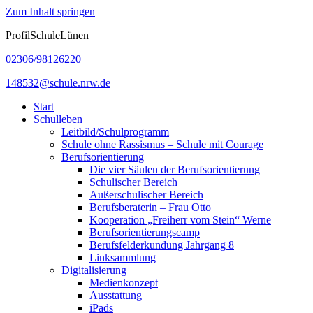
Zum Inhalt springen
ProfilSchuleLünen
02306/98126220
148532@schule.nrw.de
Start
Schulleben
Leitbild/Schulprogramm
Schule ohne Rassismus – Schule mit Courage
Berufsorientierung
Die vier Säulen der Berufsorientierung
Schulischer Bereich
Außerschulischer Bereich
Berufsberaterin – Frau Otto
Kooperation „Freiherr vom Stein“ Werne
Berufsorientierungscamp
Berufsfelderkundung Jahrgang 8
Linksammlung
Digitalisierung
Medienkonzept
Ausstattung
iPads