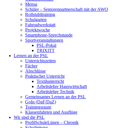
Mensa
Schüler – Seniorenpartnerschaft mit der AWO
Rollstuhltraining
Schulgarten
Fahrradwerkstatt
Projektwoche
Smartphone-Sprechstunde
Sportveranstaltungen
PSL-Pokal
TRIXITT
Lernen an der PSL
Unterrichtszeiten
Fächer
Abschlüsse
Praktischer Unterricht
Textilunterricht
Arbeitslehre Hauswirtschaft
Arbeitslehre Technik
Gemeinsames Lernen an der PSL​
GoIn (DaF/DaZ)
Trainingsraum
Klassenfahrten und Ausflüge
Wir sind die PSL
ProfilSchuleLünen – Chronik
Schulleitung