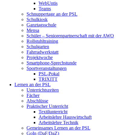
WebUntis
Teams
Schnuppertage an der PSL
Schulkiosk
Ganztagsschule
Mensa
Schüler – Seniorenpartnerschaft mit der AWO
Rollstuhltraining
Schulgarten
Fahrradwerkstatt
Projektwoche
Smartphone-Sprechstunde
Sportveranstaltungen
PSL-Pokal
TRIXITT
Lernen an der PSL
Unterrichtszeiten
Fächer
Abschlüsse
Praktischer Unterricht
Textilunterricht
Arbeitslehre Hauswirtschaft
Arbeitslehre Technik
Gemeinsames Lernen an der PSL​
GoIn (DaF/DaZ)