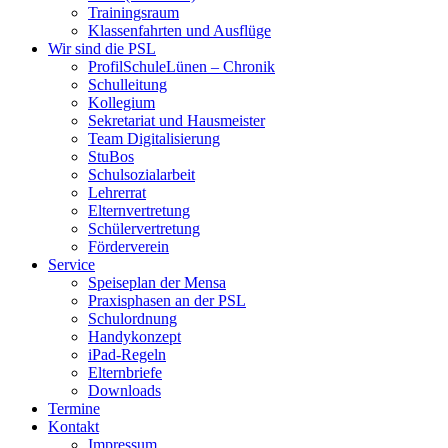
Trainingsraum
Klassenfahrten und Ausflüge
Wir sind die PSL
ProfilSchuleLünen – Chronik
Schulleitung
Kollegium
Sekretariat und Hausmeister
Team Digitalisierung
StuBos
Schulsozialarbeit
Lehrerrat
Elternvertretung
Schülervertretung
Förderverein
Service
Speiseplan der Mensa
Praxisphasen an der PSL
Schulordnung
Handykonzept
iPad-Regeln
Elternbriefe
Downloads
Termine
Kontakt
Impressum