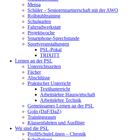
Mensa
Schüler – Seniorenpartnerschaft mit der AWO
Rollstuhltraining
Schulgarten
Fahrradwerkstatt
Projektwoche
Smartphone-Sprechstunde
Sportveranstaltungen
PSL-Pokal
TRIXITT
Lernen an der PSL
Unterrichtszeiten
Fächer
Abschlüsse
Praktischer Unterricht
Textilunterricht
Arbeitslehre Hauswirtschaft
Arbeitslehre Technik
Gemeinsames Lernen an der PSL​
GoIn (DaF/DaZ)
Trainingsraum
Klassenfahrten und Ausflüge
Wir sind die PSL
ProfilSchuleLünen – Chronik
Schulleitung