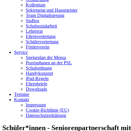
Kollegium
Sekretariat und Hausmeister
Team Digitalisierung
StuBos
Schulsozialarbeit
Lehrerrat
Elternvertretung
Schülervertretung
Förderverein
Service
Speiseplan der Mensa
Praxisphasen an der PSL
Schulordnung
Handykonzept
iPad-Regeln
Elternbriefe
Downloads
Termine
Kontakt
Impressum
Cookie-Richtlinie (EU)
Datenschutzerklärung
Schüler*innen - Seniorenpartnerschaft m