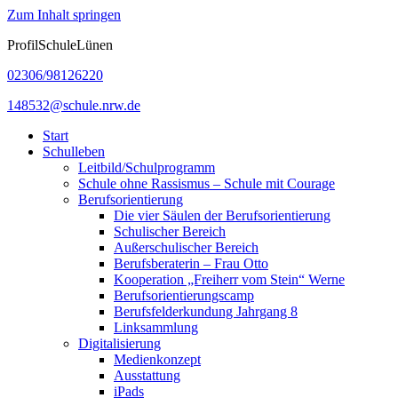
Zum Inhalt springen
ProfilSchuleLünen
02306/98126220
148532@schule.nrw.de
Start
Schulleben
Leitbild/Schulprogramm
Schule ohne Rassismus – Schule mit Courage
Berufsorientierung
Die vier Säulen der Berufsorientierung
Schulischer Bereich
Außerschulischer Bereich
Berufsberaterin – Frau Otto
Kooperation „Freiherr vom Stein“ Werne
Berufsorientierungscamp
Berufsfelderkundung Jahrgang 8
Linksammlung
Digitalisierung
Medienkonzept
Ausstattung
iPads