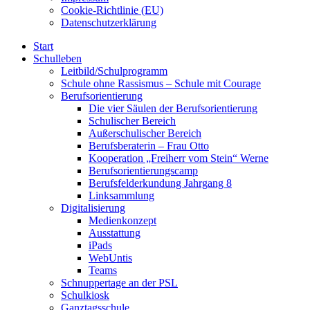
Cookie-Richtlinie (EU)
Datenschutzerklärung
Start
Schulleben
Leitbild/Schulprogramm
Schule ohne Rassismus – Schule mit Courage
Berufsorientierung
Die vier Säulen der Berufsorientierung
Schulischer Bereich
Außerschulischer Bereich
Berufsberaterin – Frau Otto
Kooperation „Freiherr vom Stein“ Werne
Berufsorientierungscamp
Berufsfelderkundung Jahrgang 8
Linksammlung
Digitalisierung
Medienkonzept
Ausstattung
iPads
WebUntis
Teams
Schnuppertage an der PSL
Schulkiosk
Ganztagsschule