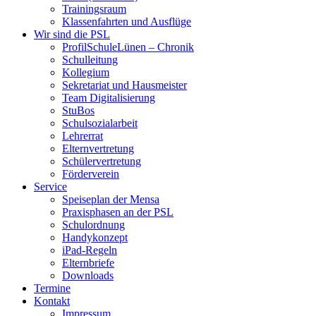
Trainingsraum
Klassenfahrten und Ausflüge
Wir sind die PSL
ProfilSchuleLünen – Chronik
Schulleitung
Kollegium
Sekretariat und Hausmeister
Team Digitalisierung
StuBos
Schulsozialarbeit
Lehrerrat
Elternvertretung
Schülervertretung
Förderverein
Service
Speiseplan der Mensa
Praxisphasen an der PSL
Schulordnung
Handykonzept
iPad-Regeln
Elternbriefe
Downloads
Termine
Kontakt
Impressum