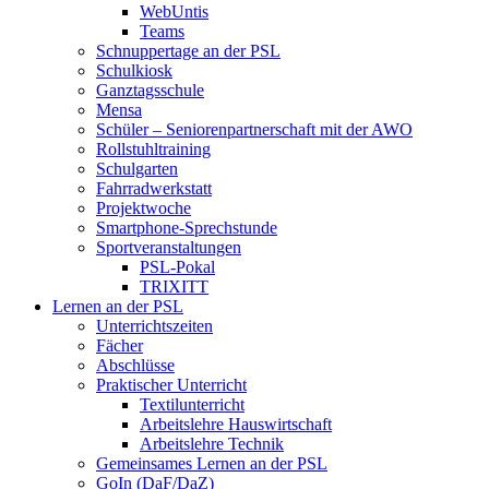
WebUntis
Teams
Schnuppertage an der PSL
Schulkiosk
Ganztagsschule
Mensa
Schüler – Seniorenpartnerschaft mit der AWO
Rollstuhltraining
Schulgarten
Fahrradwerkstatt
Projektwoche
Smartphone-Sprechstunde
Sportveranstaltungen
PSL-Pokal
TRIXITT
Lernen an der PSL
Unterrichtszeiten
Fächer
Abschlüsse
Praktischer Unterricht
Textilunterricht
Arbeitslehre Hauswirtschaft
Arbeitslehre Technik
Gemeinsames Lernen an der PSL​
GoIn (DaF/DaZ)