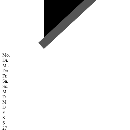
Mo.
Di.
Mi.
Do.
Fr.
Sa.
So.
M
D
M
D
F
S
S
27