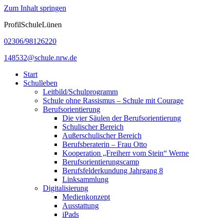
Zum Inhalt springen
ProfilSchuleLünen
02306/98126220
148532@schule.nrw.de
Start
Schulleben
Leitbild/Schulprogramm
Schule ohne Rassismus – Schule mit Courage
Berufsorientierung
Die vier Säulen der Berufsorientierung
Schulischer Bereich
Außerschulischer Bereich
Berufsberaterin – Frau Otto
Kooperation „Freiherr vom Stein“ Werne
Berufsorientierungscamp
Berufsfelderkundung Jahrgang 8
Linksammlung
Digitalisierung
Medienkonzept
Ausstattung
iPads