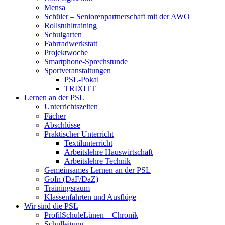
Mensa
Schüler – Seniorenpartnerschaft mit der AWO
Rollstuhltraining
Schulgarten
Fahrradwerkstatt
Projektwoche
Smartphone-Sprechstunde
Sportveranstaltungen
PSL-Pokal
TRIXITT
Lernen an der PSL
Unterrichtszeiten
Fächer
Abschlüsse
Praktischer Unterricht
Textilunterricht
Arbeitslehre Hauswirtschaft
Arbeitslehre Technik
Gemeinsames Lernen an der PSL​
GoIn (DaF/DaZ)
Trainingsraum
Klassenfahrten und Ausflüge
Wir sind die PSL
ProfilSchuleLünen – Chronik
Schulleitung