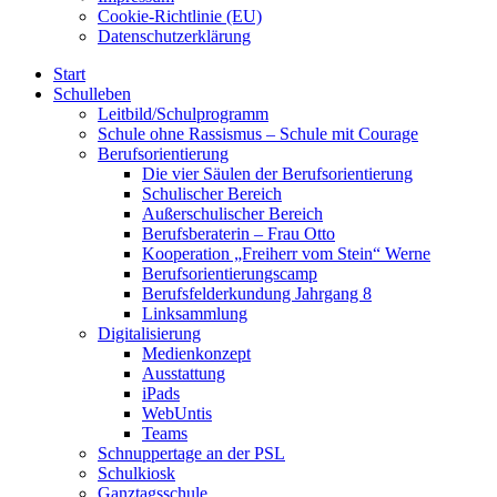
Cookie-Richtlinie (EU)
Datenschutzerklärung
Start
Schulleben
Leitbild/Schulprogramm
Schule ohne Rassismus – Schule mit Courage
Berufsorientierung
Die vier Säulen der Berufsorientierung
Schulischer Bereich
Außerschulischer Bereich
Berufsberaterin – Frau Otto
Kooperation „Freiherr vom Stein“ Werne
Berufsorientierungscamp
Berufsfelderkundung Jahrgang 8
Linksammlung
Digitalisierung
Medienkonzept
Ausstattung
iPads
WebUntis
Teams
Schnuppertage an der PSL
Schulkiosk
Ganztagsschule