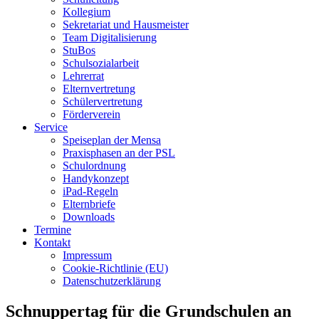
Kollegium
Sekretariat und Hausmeister
Team Digitalisierung
StuBos
Schulsozialarbeit
Lehrerrat
Elternvertretung
Schülervertretung
Förderverein
Service
Speiseplan der Mensa
Praxisphasen an der PSL
Schulordnung
Handykonzept
iPad-Regeln
Elternbriefe
Downloads
Termine
Kontakt
Impressum
Cookie-Richtlinie (EU)
Datenschutzerklärung
Schnuppertag für die Grundschulen an