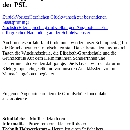
der PSL
Zurück
Voriger
Herzlichen Glückwunsch zur bestandenen
Staatsprüfung!
Nächster
Elternsprechtag mit vielfältigen Angeboten – Ein
erfolgreicher Nachmittag an der Schule
Nächster
Auch in diesem Jahr fand traditionell wieder unser Schnuppertag für
die Brambaueraner Grundschulen statt.Dabei besuchten uns an drei
Tagen die Wittekindschule, die Elisabeth-Grundschule und die
Grundschule Auf dem Kelm mit ihren SchülerInnen und
Lehrerinnen der vierten Jahrgänge.
Die Klassen wurden dafür in
Kleingruppen eingeteilt und von unseren Achtklässlern zu ihren
Mitmachangeboten begleitet.
Folgende Angebote konnten die GrundschülerInnen dabei
ausprobieren:
Schulküche
– Muffins dekorieren
Informatik
– Programmieren kleiner Roboter
Technik Holzwerkstatt
– Herstellen eines Stiftehalters