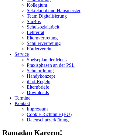
Kollegium
Sekretariat und Hausmeister
Team Digitalisierung
StuBos
Schulsozialarbeit
Lehrerrat
Elternvertretung
Schülervertretung
Förderverein
Service
Speiseplan der Mensa
Praxisphasen an der PSL
Schulordnung
Handykonzept
iPad-Regeln
Elternbriefe
Downloads
Termine
Kontakt
Impressum
Cookie-Richtlinie (EU)
Datenschutzerklärung
Ramadan Kareem!