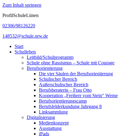
Zum Inhalt springen
ProfilSchuleLünen
02306/98126220
148532@schule.nrw.de
Start
Schulleben
Leitbild/Schulprogramm
Schule ohne Rassismus – Schule mit Courage
Berufsorientierung
Die vier Säulen der Berufsorientierung
Schulischer Bereich
Außerschulischer Bereich
Berufsberaterin – Frau Otto
Kooperation „Freiherr vom Stein“ Werne
Berufsorientierungscamp
Berufsfelderkundung Jahrgang 8
Linksammlung
Digitalisierung
Medienkonzept
Ausstattung
iPads