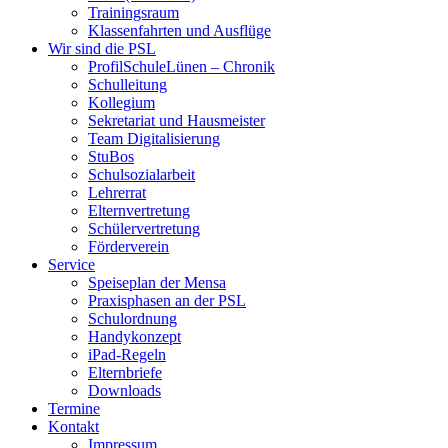
Trainingsraum
Klassenfahrten und Ausflüge
Wir sind die PSL
ProfilSchuleLünen – Chronik
Schulleitung
Kollegium
Sekretariat und Hausmeister
Team Digitalisierung
StuBos
Schulsozialarbeit
Lehrerrat
Elternvertretung
Schülervertretung
Förderverein
Service
Speiseplan der Mensa
Praxisphasen an der PSL
Schulordnung
Handykonzept
iPad-Regeln
Elternbriefe
Downloads
Termine
Kontakt
Impressum