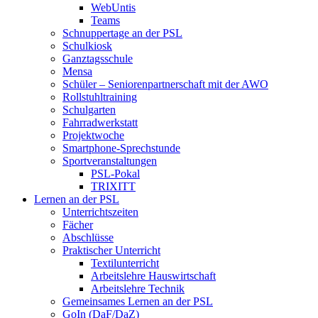
WebUntis
Teams
Schnuppertage an der PSL
Schulkiosk
Ganztagsschule
Mensa
Schüler – Seniorenpartnerschaft mit der AWO
Rollstuhltraining
Schulgarten
Fahrradwerkstatt
Projektwoche
Smartphone-Sprechstunde
Sportveranstaltungen
PSL-Pokal
TRIXITT
Lernen an der PSL
Unterrichtszeiten
Fächer
Abschlüsse
Praktischer Unterricht
Textilunterricht
Arbeitslehre Hauswirtschaft
Arbeitslehre Technik
Gemeinsames Lernen an der PSL​
GoIn (DaF/DaZ)