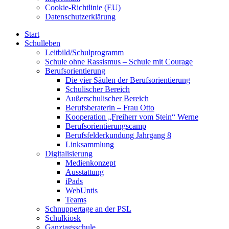
Cookie-Richtlinie (EU)
Datenschutzerklärung
Start
Schulleben
Leitbild/Schulprogramm
Schule ohne Rassismus – Schule mit Courage
Berufsorientierung
Die vier Säulen der Berufsorientierung
Schulischer Bereich
Außerschulischer Bereich
Berufsberaterin – Frau Otto
Kooperation „Freiherr vom Stein“ Werne
Berufsorientierungscamp
Berufsfelderkundung Jahrgang 8
Linksammlung
Digitalisierung
Medienkonzept
Ausstattung
iPads
WebUntis
Teams
Schnuppertage an der PSL
Schulkiosk
Ganztagsschule