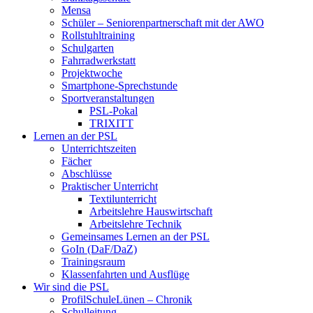
Mensa
Schüler – Seniorenpartnerschaft mit der AWO
Rollstuhltraining
Schulgarten
Fahrradwerkstatt
Projektwoche
Smartphone-Sprechstunde
Sportveranstaltungen
PSL-Pokal
TRIXITT
Lernen an der PSL
Unterrichtszeiten
Fächer
Abschlüsse
Praktischer Unterricht
Textilunterricht
Arbeitslehre Hauswirtschaft
Arbeitslehre Technik
Gemeinsames Lernen an der PSL​
GoIn (DaF/DaZ)
Trainingsraum
Klassenfahrten und Ausflüge
Wir sind die PSL
ProfilSchuleLünen – Chronik
Schulleitung