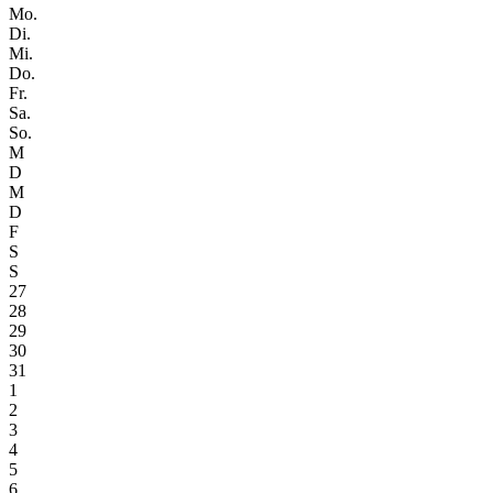
Mo.
Di.
Mi.
Do.
Fr.
Sa.
So.
M
D
M
D
F
S
S
27
28
29
30
31
1
2
3
4
5
6