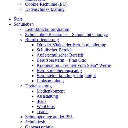
Cookie-Richtlinie (EU)
Datenschutzerklärung
Start
Schulleben
Leitbild/Schulprogramm
Schule ohne Rassismus – Schule mit Courage
Berufsorientierung
Die vier Säulen der Berufsorientierung
Schulischer Bereich
Außerschulischer Bereich
Berufsberaterin – Frau Otto
Kooperation „Freiherr vom Stein“ Werne
Berufsorientierungscamp
Berufsfelderkundung Jahrgang 8
Linksammlung
Digitalisierung
Medienkonzept
Ausstattung
iPads
WebUntis
Teams
Schnuppertage an der PSL
Schulkiosk
Ganztagsschule