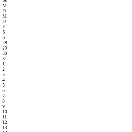
So.
M
D
M
D
F
S
S
28
29
30
31
1
2
3
4
5
6
7
8
9
10
11
12
13