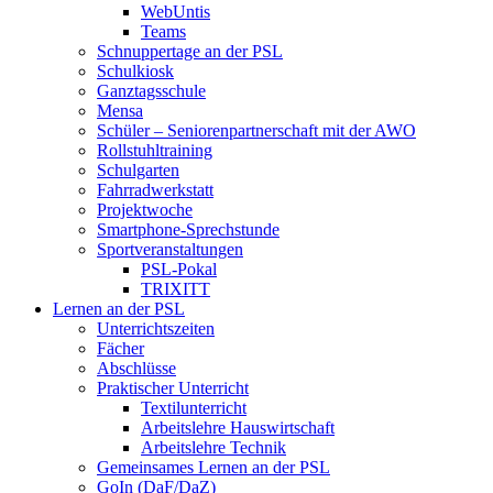
WebUntis
Teams
Schnuppertage an der PSL
Schulkiosk
Ganztagsschule
Mensa
Schüler – Seniorenpartnerschaft mit der AWO
Rollstuhltraining
Schulgarten
Fahrradwerkstatt
Projektwoche
Smartphone-Sprechstunde
Sportveranstaltungen
PSL-Pokal
TRIXITT
Lernen an der PSL
Unterrichtszeiten
Fächer
Abschlüsse
Praktischer Unterricht
Textilunterricht
Arbeitslehre Hauswirtschaft
Arbeitslehre Technik
Gemeinsames Lernen an der PSL​
GoIn (DaF/DaZ)