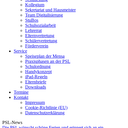
Kollegium
Sekretariat und Hausmeister
Team Digitalisierung
StuBos
Schulsozialarbeit
Lehrerrat
Elternvertretung
Schülervertretung
Förderverein
Service
Speiseplan der Mensa
Praxisphasen an der PSL
Schulordnung
Handykonzept
iPad-Regeln
Elternbriefe
Downloads
Termine
Kontakt
Impressum
Cookie-Richtlinie (EU)
Datenschutzerklärung
PSL-News
Die PSL wünscht schöne Ferien und erinnert sich an ein