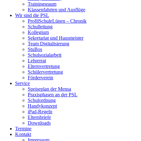
Trainingsraum
Klassenfahrten und Ausflüge
Wir sind die PSL
ProfilSchuleLünen – Chronik
Schulleitung
Kollegium
Sekretariat und Hausmeister
Team Digitalisierung
StuBos
Schulsozialarbeit
Lehrerrat
Elternvertretung
Schülervertretung
Förderverein
Service
Speiseplan der Mensa
Praxisphasen an der PSL
Schulordnung
Handykonzept
iPad-Regeln
Elternbriefe
Downloads
Termine
Kontakt
Impressum