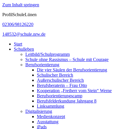
Zum Inhalt springen
ProfilSchuleLünen
02306/98126220
148532@schule.nrw.de
Start
Schulleben
Leitbild/Schulprogramm
Schule ohne Rassismus – Schule mit Courage
Berufsorientierung
Die vier Säulen der Berufsorientierung
Schulischer Bereich
Außerschulischer Bereich
Berufsberaterin – Frau Otto
Kooperation „Freiherr vom Stein“ Werne
Berufsorientierungscamp
Berufsfelderkundung Jahrgang 8
Linksammlung
Digitalisierung
Medienkonzept
Ausstattung
iPads