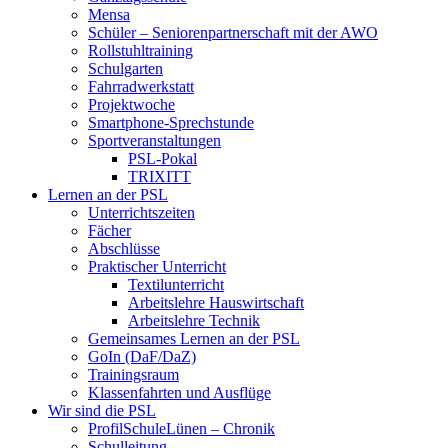
Mensa
Schüler – Seniorenpartnerschaft mit der AWO
Rollstuhltraining
Schulgarten
Fahrradwerkstatt
Projektwoche
Smartphone-Sprechstunde
Sportveranstaltungen
PSL-Pokal
TRIXITT
Lernen an der PSL
Unterrichtszeiten
Fächer
Abschlüsse
Praktischer Unterricht
Textilunterricht
Arbeitslehre Hauswirtschaft
Arbeitslehre Technik
Gemeinsames Lernen an der PSL​
GoIn (DaF/DaZ)
Trainingsraum
Klassenfahrten und Ausflüge
Wir sind die PSL
ProfilSchuleLünen – Chronik
Schulleitung