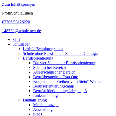
Zum Inhalt springen
ProfilSchuleLünen
02306/98126220
148532@schule.nrw.de
Start
Schulleben
Leitbild/Schulprogramm
Schule ohne Rassismus – Schule mit Courage
Berufsorientierung
Die vier Säulen der Berufsorientierung
Schulischer Bereich
Außerschulischer Bereich
Berufsberaterin – Frau Otto
Kooperation „Freiherr vom Stein“ Werne
Berufsorientierungscamp
Berufsfelderkundung Jahrgang 8
Linksammlung
Digitalisierung
Medienkonzept
Ausstattung
iPads