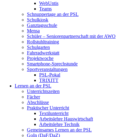
WebUntis
Teams
Schnuppertage an der PSL
Schulkiosk
Ganztagsschule
Mensa
Schüler – Seniorenpartnerschaft mit der AWO
Rollstuhltraining
Schulgarten
Fahrradwerkstatt
Projektwoche
Smartphone-Sprechstunde
Sportveranstaltungen
PSL-Pokal
TRIXITT
Lernen an der PSL
Unterrichtszeiten
Fächer
Abschlüsse
Praktischer Unterricht
Textilunterricht
Arbeitslehre Hauswirtschaft
Arbeitslehre Technik
Gemeinsames Lernen an der PSL​
GoIn (DaF/DaZ)