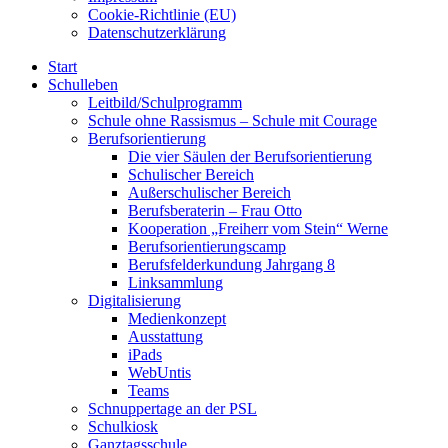
Cookie-Richtlinie (EU)
Datenschutzerklärung
Start
Schulleben
Leitbild/Schulprogramm
Schule ohne Rassismus – Schule mit Courage
Berufsorientierung
Die vier Säulen der Berufsorientierung
Schulischer Bereich
Außerschulischer Bereich
Berufsberaterin – Frau Otto
Kooperation „Freiherr vom Stein“ Werne
Berufsorientierungscamp
Berufsfelderkundung Jahrgang 8
Linksammlung
Digitalisierung
Medienkonzept
Ausstattung
iPads
WebUntis
Teams
Schnuppertage an der PSL
Schulkiosk
Ganztagsschule