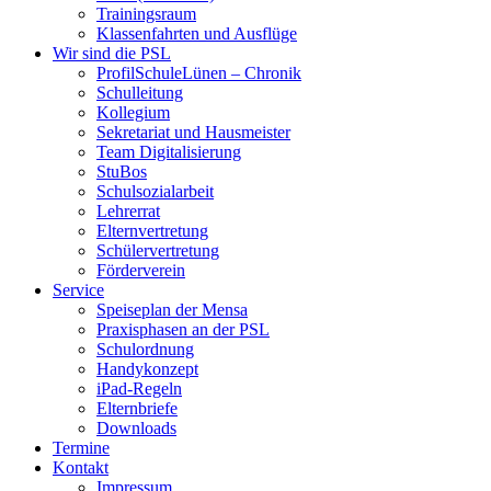
Trainingsraum
Klassenfahrten und Ausflüge
Wir sind die PSL
ProfilSchuleLünen – Chronik
Schulleitung
Kollegium
Sekretariat und Hausmeister
Team Digitalisierung
StuBos
Schulsozialarbeit
Lehrerrat
Elternvertretung
Schülervertretung
Förderverein
Service
Speiseplan der Mensa
Praxisphasen an der PSL
Schulordnung
Handykonzept
iPad-Regeln
Elternbriefe
Downloads
Termine
Kontakt
Impressum