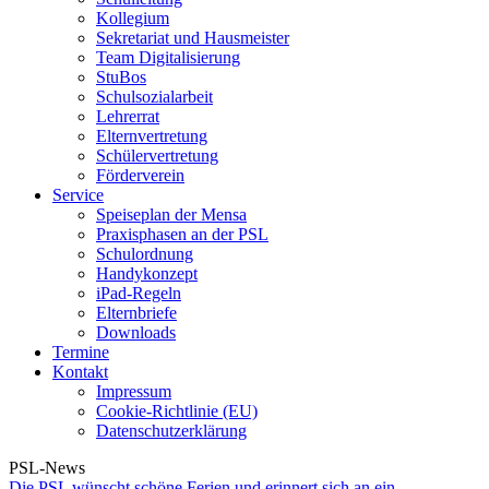
Kollegium
Sekretariat und Hausmeister
Team Digitalisierung
StuBos
Schulsozialarbeit
Lehrerrat
Elternvertretung
Schülervertretung
Förderverein
Service
Speiseplan der Mensa
Praxisphasen an der PSL
Schulordnung
Handykonzept
iPad-Regeln
Elternbriefe
Downloads
Termine
Kontakt
Impressum
Cookie-Richtlinie (EU)
Datenschutzerklärung
PSL-News
Die PSL wünscht schöne Ferien und erinnert sich an ein