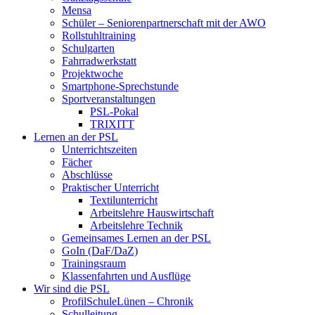
Mensa
Schüler – Seniorenpartnerschaft mit der AWO
Rollstuhltraining
Schulgarten
Fahrradwerkstatt
Projektwoche
Smartphone-Sprechstunde
Sportveranstaltungen
PSL-Pokal
TRIXITT
Lernen an der PSL
Unterrichtszeiten
Fächer
Abschlüsse
Praktischer Unterricht
Textilunterricht
Arbeitslehre Hauswirtschaft
Arbeitslehre Technik
Gemeinsames Lernen an der PSL​
GoIn (DaF/DaZ)
Trainingsraum
Klassenfahrten und Ausflüge
Wir sind die PSL
ProfilSchuleLünen – Chronik
Schulleitung