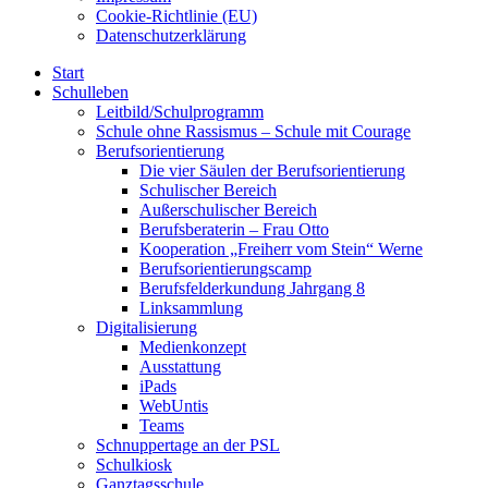
Cookie-Richtlinie (EU)
Datenschutzerklärung
Start
Schulleben
Leitbild/Schulprogramm
Schule ohne Rassismus – Schule mit Courage
Berufsorientierung
Die vier Säulen der Berufsorientierung
Schulischer Bereich
Außerschulischer Bereich
Berufsberaterin – Frau Otto
Kooperation „Freiherr vom Stein“ Werne
Berufsorientierungscamp
Berufsfelderkundung Jahrgang 8
Linksammlung
Digitalisierung
Medienkonzept
Ausstattung
iPads
WebUntis
Teams
Schnuppertage an der PSL
Schulkiosk
Ganztagsschule