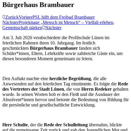
Bürgerhaus Brambauer
Zurück
Voriger
PSL hilft dem Freibad Brambauer
Nächster
Projekttage „Mensch ist Mensch“ – Vielfalt erleben,
Gemeinschaft stärken
Nächster
Am 3. Juli 2026 verabschiedete die Profilschule Lünen im
feierlichen Rahmen ihren 10. Jahrgang. Im festlich
geschmückten
Bürgerhaus Brambauer
fanden sich
Schüler*innen, Eltern, Lehrkräfte sowie zahlreiche Gäste ein, um
diesen besonderen Moment gemeinsam zu feiern.
Den Auftakt machte eine
herzliche Begrüßung
, die alle
Anwesenden auf den feierlichen Tag einstimmte. Es folgte die
Rede
des Vertreters der Stadt Lünen
, die von
Herrn Redeker
gehalten
wurde. In seinen Worten hob er den Fleiß und die Ausdauer der
Absolvent*innen hervor und betonte die Bedeutung von Bildung für
die persönliche und gesellschaftliche Entwicklung.
Herr Schulte
, der die
Rede der Schulleitung
übernahm, blickte
auf die gemeinsame Zeit zurück und gab den Jugendlichen Mut und