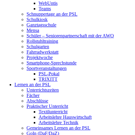
WebUntis
Teams
Schnuppertage an der PSL
Schulkiosk
Ganztagsschule
Mensa
Schüler – Seniorenpartnerschaft mit der AWO
Rollstuhltraining
Schulgarten
Fahrradwerkstatt
Projektwoche
Smartphone-Sprechstunde
Sportveranstaltungen
PSL-Pokal
TRIXITT
Lernen an der PSL
Unterrichtszeiten
Fächer
Abschlüsse
Praktischer Unterricht
Textilunterricht
Arbeitslehre Hauswirtschaft
Arbeitslehre Technik
Gemeinsames Lernen an der PSL​
GoIn (DaF/DaZ)