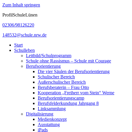
Zum Inhalt springen
ProfilSchuleLünen
02306/98126220
148532@schule.nrw.de
Start
Schulleben
Leitbild/Schulprogramm
Schule ohne Rassismus – Schule mit Courage
Berufsorientierung
Die vier Säulen der Berufsorientierung
Schulischer Bereich
Außerschulischer Bereich
Berufsberaterin – Frau Otto
Kooperation „Freiherr vom Stein“ Werne
Berufsorientierungscamp
Berufsfelderkundung Jahrgang 8
Linksammlung
Digitalisierung
Medienkonzept
Ausstattung
iPads