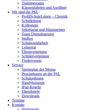
Trainingsraum
Klassenfahrten und Ausflüge
Wir sind die PSL
ProfilSchuleLünen – Chronik
Schulleitung
Kollegium
Sekretariat und Hausmeister
Team Digitalisierung
StuBos
Schulsozialarbeit
Lehrerrat
Elternvertretung
Schülervertretung
Förderverein
Service
Speiseplan der Mensa
Praxisphasen an der PSL
Schulordnung
Handykonzept
iPad-Regeln
Elternbriefe
Downloads
Termine
Kontakt
Impressum