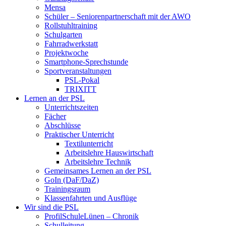
Mensa
Schüler – Seniorenpartnerschaft mit der AWO
Rollstuhltraining
Schulgarten
Fahrradwerkstatt
Projektwoche
Smartphone-Sprechstunde
Sportveranstaltungen
PSL-Pokal
TRIXITT
Lernen an der PSL
Unterrichtszeiten
Fächer
Abschlüsse
Praktischer Unterricht
Textilunterricht
Arbeitslehre Hauswirtschaft
Arbeitslehre Technik
Gemeinsames Lernen an der PSL​
GoIn (DaF/DaZ)
Trainingsraum
Klassenfahrten und Ausflüge
Wir sind die PSL
ProfilSchuleLünen – Chronik
Schulleitung