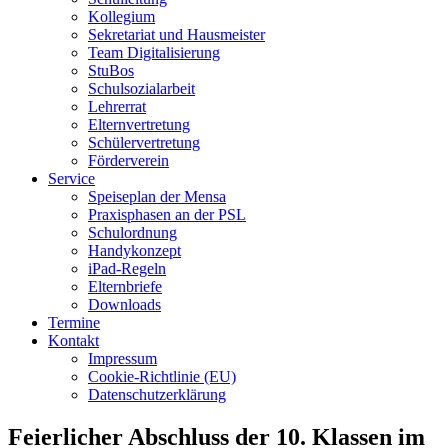
Kollegium
Sekretariat und Hausmeister
Team Digitalisierung
StuBos
Schulsozialarbeit
Lehrerrat
Elternvertretung
Schülervertretung
Förderverein
Service
Speiseplan der Mensa
Praxisphasen an der PSL
Schulordnung
Handykonzept
iPad-Regeln
Elternbriefe
Downloads
Termine
Kontakt
Impressum
Cookie-Richtlinie (EU)
Datenschutzerklärung
Feierlicher Abschluss der 10. Klassen im