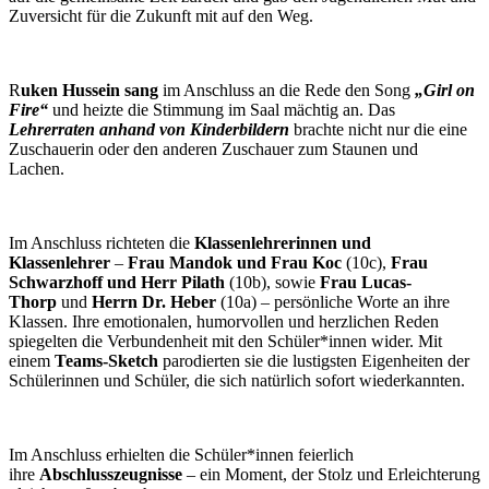
Zuversicht für die Zukunft mit auf den Weg.
R
uken Hussein sang
im Anschluss an die Rede den Song
„Girl on
Fire“
und heizte die Stimmung im Saal mächtig an. Das
Lehrerraten anhand von Kinderbildern
brachte nicht nur die eine
Zuschauerin oder den anderen Zuschauer zum Staunen und
Lachen.
Im Anschluss richteten die
Klassenlehrerinnen und
Klassenlehrer
–
Frau Mandok und Frau Koc
(10c),
Frau
Schwarzhoff und Herr Pilath
(10b), sowie
Frau Lucas-
Thorp
und
Herrn Dr. Heber
(10a) – persönliche Worte an ihre
Klassen. Ihre emotionalen, humorvollen und herzlichen Reden
spiegelten die Verbundenheit mit den Schüler*innen wider. Mit
einem
Teams-Sketch
parodierten sie die lustigsten Eigenheiten der
Schülerinnen und Schüler, die sich natürlich sofort wiederkannten.
Im Anschluss erhielten die Schüler*innen feierlich
ihre
Abschlusszeugnisse
– ein Moment, der Stolz und Erleichterung