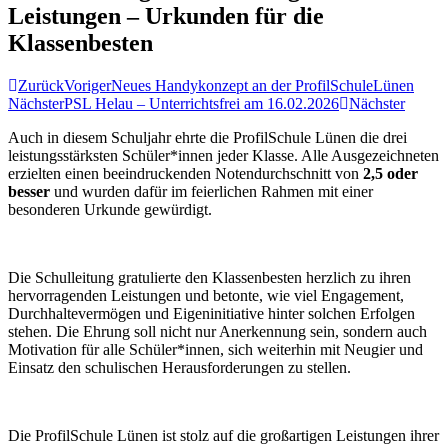
Leistungen – Urkunden für die
Klassenbesten
Zurück
Voriger
Neues Handykonzept an der ProfilSchuleLünen
Nächster
PSL Helau – Unterrichtsfrei am 16.02.2026
Nächster
Auch in diesem Schuljahr ehrte die ProfilSchule Lünen die drei
leistungsstärksten Schüler*innen jeder Klasse. Alle Ausgezeichneten
erzielten einen beeindruckenden Notendurchschnitt von
2,5 oder
besser
und wurden dafür im feierlichen Rahmen mit einer
besonderen Urkunde gewürdigt.
Die Schulleitung gratulierte den Klassenbesten herzlich zu ihren
hervorragenden Leistungen und betonte, wie viel Engagement,
Durchhaltevermögen und Eigeninitiative hinter solchen Erfolgen
stehen. Die Ehrung soll nicht nur Anerkennung sein, sondern auch
Motivation für alle Schüler*innen, sich weiterhin mit Neugier und
Einsatz den schulischen Herausforderungen zu stellen.
Die ProfilSchule Lünen ist stolz auf die großartigen Leistungen ihrer