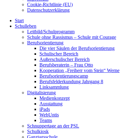
Cookie-Richtlinie (EU)
Datenschutzerklärung
Start
Schulleben
Leitbild/Schulprogramm
Schule ohne Rassismus – Schule mit Courage
Berufsorientierung
Die vier Säulen der Berufsorientierung
Schulischer Bereich
Außerschulischer Bereich
Berufsberaterin – Frau Otto
Kooperation „Freiherr vom Stein“ Werne
Berufsorientierungscamp
Berufsfelderkundung Jahrgang 8
Linksammlung
Digitalisierung
Medienkonzept
Ausstattung
iPads
WebUntis
Teams
Schnuppertage an der PSL
Schulkiosk
Ganztagsschule