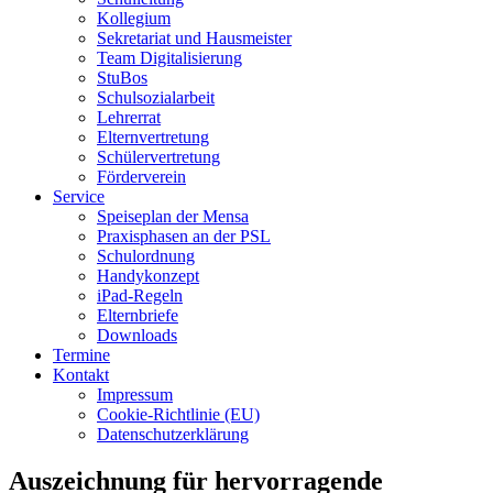
Kollegium
Sekretariat und Hausmeister
Team Digitalisierung
StuBos
Schulsozialarbeit
Lehrerrat
Elternvertretung
Schülervertretung
Förderverein
Service
Speiseplan der Mensa
Praxisphasen an der PSL
Schulordnung
Handykonzept
iPad-Regeln
Elternbriefe
Downloads
Termine
Kontakt
Impressum
Cookie-Richtlinie (EU)
Datenschutzerklärung
Auszeichnung für hervorragende