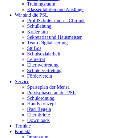
Trainingsraum
Klassenfahrten und Ausflüge
Wir sind die PSL
ProfilSchuleLünen – Chronik
Schulleitung
Kollegium
Sekretariat und Hausmeister
Team Digitalisierung
StuBos
Schulsozialarbeit
Lehrerrat
Elternvertretung
Schülervertretung
Förderverein
Service
Speiseplan der Mensa
Praxisphasen an der PSL
Schulordnung
Handykonzept
iPad-Regeln
Elternbriefe
Downloads
Termine
Kontakt
Impressum