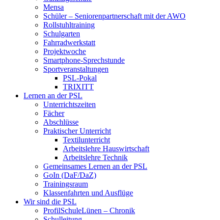
Mensa
Schüler – Seniorenpartnerschaft mit der AWO
Rollstuhltraining
Schulgarten
Fahrradwerkstatt
Projektwoche
Smartphone-Sprechstunde
Sportveranstaltungen
PSL-Pokal
TRIXITT
Lernen an der PSL
Unterrichtszeiten
Fächer
Abschlüsse
Praktischer Unterricht
Textilunterricht
Arbeitslehre Hauswirtschaft
Arbeitslehre Technik
Gemeinsames Lernen an der PSL​
GoIn (DaF/DaZ)
Trainingsraum
Klassenfahrten und Ausflüge
Wir sind die PSL
ProfilSchuleLünen – Chronik
Schulleitung