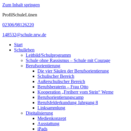
Zum Inhalt springen
ProfilSchuleLünen
02306/98126220
148532@schule.nrw.de
Start
Schulleben
Leitbild/Schulprogramm
Schule ohne Rassismus – Schule mit Courage
Berufsorientierung
Die vier Säulen der Berufsorientierung
Schulischer Bereich
Außerschulischer Bereich
Berufsberaterin – Frau Otto
Kooperation „Freiherr vom Stein“ Werne
Berufsorientierungscamp
Berufsfelderkundung Jahrgang 8
Linksammlung
Digitalisierung
Medienkonzept
Ausstattung
iPads