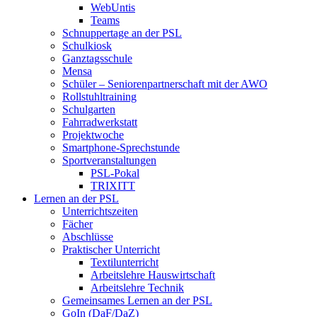
WebUntis
Teams
Schnuppertage an der PSL
Schulkiosk
Ganztagsschule
Mensa
Schüler – Seniorenpartnerschaft mit der AWO
Rollstuhltraining
Schulgarten
Fahrradwerkstatt
Projektwoche
Smartphone-Sprechstunde
Sportveranstaltungen
PSL-Pokal
TRIXITT
Lernen an der PSL
Unterrichtszeiten
Fächer
Abschlüsse
Praktischer Unterricht
Textilunterricht
Arbeitslehre Hauswirtschaft
Arbeitslehre Technik
Gemeinsames Lernen an der PSL​
GoIn (DaF/DaZ)