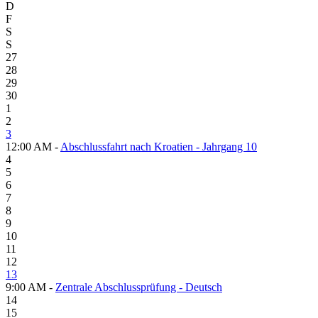
D
F
S
S
27
28
29
30
1
2
3
12:00 AM -
Abschlussfahrt nach Kroatien - Jahrgang 10
4
5
6
7
8
9
10
11
12
13
9:00 AM -
Zentrale Abschlussprüfung - Deutsch
14
15