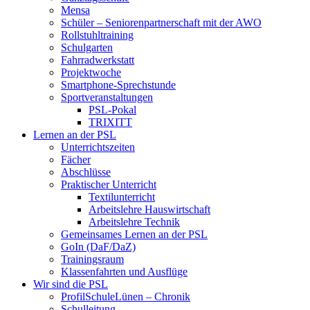
Mensa
Schüler – Seniorenpartnerschaft mit der AWO
Rollstuhltraining
Schulgarten
Fahrradwerkstatt
Projektwoche
Smartphone-Sprechstunde
Sportveranstaltungen
PSL-Pokal
TRIXITT
Lernen an der PSL
Unterrichtszeiten
Fächer
Abschlüsse
Praktischer Unterricht
Textilunterricht
Arbeitslehre Hauswirtschaft
Arbeitslehre Technik
Gemeinsames Lernen an der PSL​
GoIn (DaF/DaZ)
Trainingsraum
Klassenfahrten und Ausflüge
Wir sind die PSL
ProfilSchuleLünen – Chronik
Schulleitung