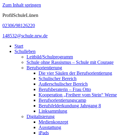
Zum Inhalt springen
ProfilSchuleLünen
02306/98126220
148532@schule.nrw.de
Start
Schulleben
Leitbild/Schulprogramm
Schule ohne Rassismus – Schule mit Courage
Berufsorientierung
Die vier Säulen der Berufsorientierung
Schulischer Bereich
Außerschulischer Bereich
Berufsberaterin – Frau Otto
Kooperation „Freiherr vom Stein“ Werne
Berufsorientierungscamp
Berufsfelderkundung Jahrgang 8
Linksammlung
Digitalisierung
Medienkonzept
Ausstattung
iPads