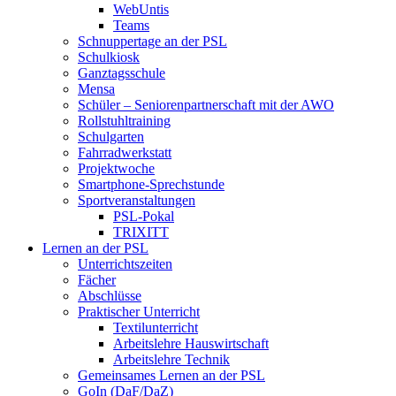
WebUntis
Teams
Schnuppertage an der PSL
Schulkiosk
Ganztagsschule
Mensa
Schüler – Seniorenpartnerschaft mit der AWO
Rollstuhltraining
Schulgarten
Fahrradwerkstatt
Projektwoche
Smartphone-Sprechstunde
Sportveranstaltungen
PSL-Pokal
TRIXITT
Lernen an der PSL
Unterrichtszeiten
Fächer
Abschlüsse
Praktischer Unterricht
Textilunterricht
Arbeitslehre Hauswirtschaft
Arbeitslehre Technik
Gemeinsames Lernen an der PSL​
GoIn (DaF/DaZ)