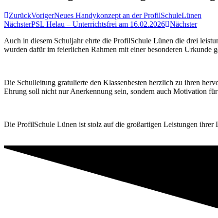
Zurück
Voriger
Neues Handykonzept an der ProfilSchuleLünen
Nächster
PSL Helau – Unterrichtsfrei am 16.02.2026
Nächster
Auch in diesem Schuljahr ehrte die ProfilSchule Lünen die drei leis
wurden dafür im feierlichen Rahmen mit einer besonderen Urkunde g
Die Schulleitung gratulierte den Klassenbesten herzlich zu ihren he
Ehrung soll nicht nur Anerkennung sein, sondern auch Motivation für 
Die ProfilSchule Lünen ist stolz auf die großartigen Leistungen ihr