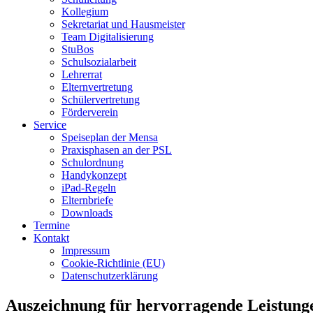
Kollegium
Sekretariat und Hausmeister
Team Digitalisierung
StuBos
Schulsozialarbeit
Lehrerrat
Elternvertretung
Schülervertretung
Förderverein
Service
Speiseplan der Mensa
Praxisphasen an der PSL
Schulordnung
Handykonzept
iPad-Regeln
Elternbriefe
Downloads
Termine
Kontakt
Impressum
Cookie-Richtlinie (EU)
Datenschutzerklärung
Auszeichnung für hervorragende Leistunge