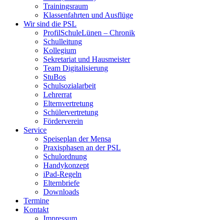
Trainingsraum
Klassenfahrten und Ausflüge
Wir sind die PSL
ProfilSchuleLünen – Chronik
Schulleitung
Kollegium
Sekretariat und Hausmeister
Team Digitalisierung
StuBos
Schulsozialarbeit
Lehrerrat
Elternvertretung
Schülervertretung
Förderverein
Service
Speiseplan der Mensa
Praxisphasen an der PSL
Schulordnung
Handykonzept
iPad-Regeln
Elternbriefe
Downloads
Termine
Kontakt
Impressum