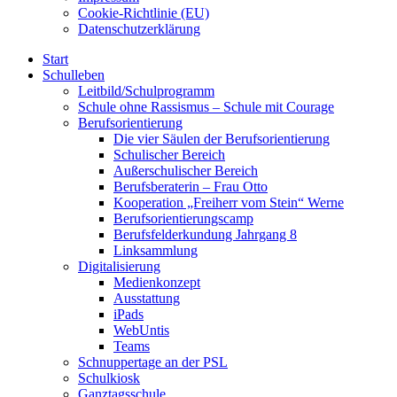
Cookie-Richtlinie (EU)
Datenschutzerklärung
Start
Schulleben
Leitbild/Schulprogramm
Schule ohne Rassismus – Schule mit Courage
Berufsorientierung
Die vier Säulen der Berufsorientierung
Schulischer Bereich
Außerschulischer Bereich
Berufsberaterin – Frau Otto
Kooperation „Freiherr vom Stein“ Werne
Berufsorientierungscamp
Berufsfelderkundung Jahrgang 8
Linksammlung
Digitalisierung
Medienkonzept
Ausstattung
iPads
WebUntis
Teams
Schnuppertage an der PSL
Schulkiosk
Ganztagsschule