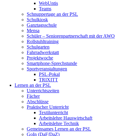
WebUntis
Teams
Schnuppertage an der PSL
Schulkiosk
Ganztagsschule
Mensa
Schüler – Seniorenpartnerschaft mit der AWO
Rollstuhltraining
Schulgarten
Fahrradwerkstatt
Projektwoche
Smartphone-Sprechstunde
Sportveranstaltungen
PSL-Pokal
TRIXITT
Lernen an der PSL
Unterrichtszeiten
Fächer
Abschlüsse
Praktischer Unterricht
Textilunterricht
Arbeitslehre Hauswirtschaft
Arbeitslehre Technik
Gemeinsames Lernen an der PSL​
GoIn (DaF/DaZ)