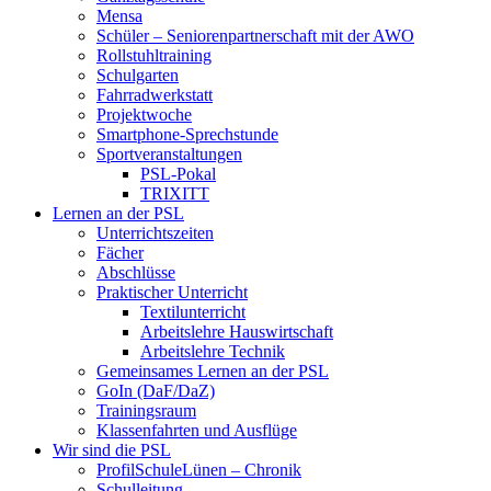
Mensa
Schüler – Seniorenpartnerschaft mit der AWO
Rollstuhltraining
Schulgarten
Fahrradwerkstatt
Projektwoche
Smartphone-Sprechstunde
Sportveranstaltungen
PSL-Pokal
TRIXITT
Lernen an der PSL
Unterrichtszeiten
Fächer
Abschlüsse
Praktischer Unterricht
Textilunterricht
Arbeitslehre Hauswirtschaft
Arbeitslehre Technik
Gemeinsames Lernen an der PSL​
GoIn (DaF/DaZ)
Trainingsraum
Klassenfahrten und Ausflüge
Wir sind die PSL
ProfilSchuleLünen – Chronik
Schulleitung