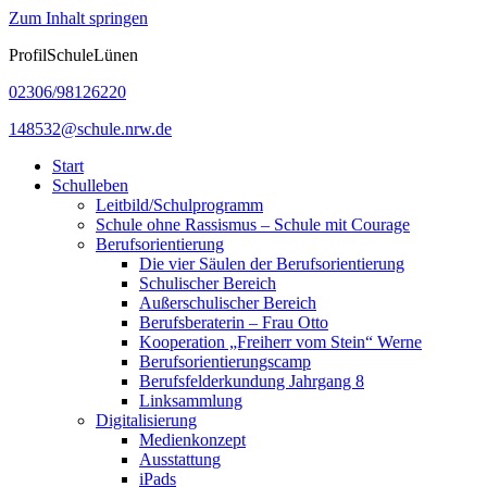
Zum Inhalt springen
ProfilSchuleLünen
02306/98126220
148532@schule.nrw.de
Start
Schulleben
Leitbild/Schulprogramm
Schule ohne Rassismus – Schule mit Courage
Berufsorientierung
Die vier Säulen der Berufsorientierung
Schulischer Bereich
Außerschulischer Bereich
Berufsberaterin – Frau Otto
Kooperation „Freiherr vom Stein“ Werne
Berufsorientierungscamp
Berufsfelderkundung Jahrgang 8
Linksammlung
Digitalisierung
Medienkonzept
Ausstattung
iPads