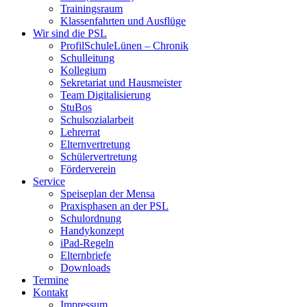
Trainingsraum
Klassenfahrten und Ausflüge
Wir sind die PSL
ProfilSchuleLünen – Chronik
Schulleitung
Kollegium
Sekretariat und Hausmeister
Team Digitalisierung
StuBos
Schulsozialarbeit
Lehrerrat
Elternvertretung
Schülervertretung
Förderverein
Service
Speiseplan der Mensa
Praxisphasen an der PSL
Schulordnung
Handykonzept
iPad-Regeln
Elternbriefe
Downloads
Termine
Kontakt
Impressum