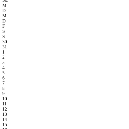
So.
M
D
M
D
F
S
S
30
31
1
2
3
4
5
6
7
8
9
10
11
12
13
14
15