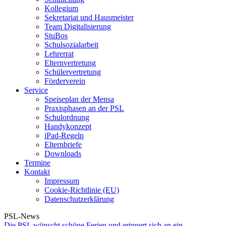
Kollegium
Sekretariat und Hausmeister
Team Digitalisierung
StuBos
Schulsozialarbeit
Lehrerrat
Elternvertretung
Schülervertretung
Förderverein
Service
Speiseplan der Mensa
Praxisphasen an der PSL
Schulordnung
Handykonzept
iPad-Regeln
Elternbriefe
Downloads
Termine
Kontakt
Impressum
Cookie-Richtlinie (EU)
Datenschutzerklärung
PSL-News
Die PSL wünscht schöne Ferien und erinnert sich an ein