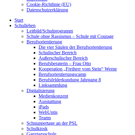
Cookie-Richtlinie (EU)
Datenschutzerklärung
Start
Schulleben
Leitbild/Schulprogramm
Schule ohne Rassismus – Schule mit Courage
Berufsorientierung
Die vier Säulen der Berufsorientierung
Schulischer Bereich
Außerschulischer Bereich
Berufsberaterin – Frau Otto
Kooperation „Freiherr vom Stein“ Werne
Berufsorientierungscamp
Berufsfelderkundung Jahrgang 8
Linksammlung
Digitalisierung
Medienkonzept
Ausstattung
iPads
WebUntis
Teams
Schnuppertage an der PSL
Schulkiosk
Ganztagsschule